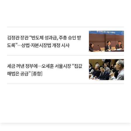
김정관 장관 “반도체 성과급, 주총 승인 받
도록”…상법·자본시장법 개정 시사
세금 꺼낸 정부에…오세훈 서울시장 “집값
해법은 공급” [종합]