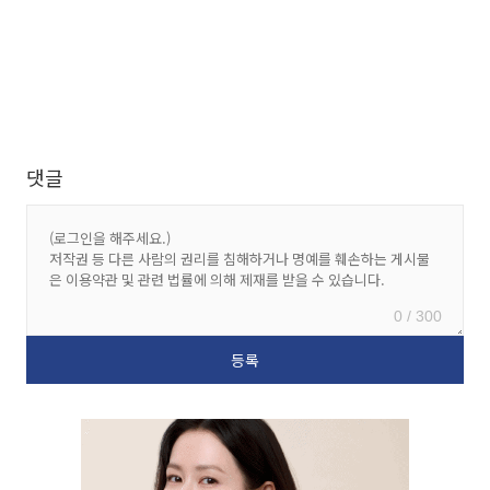
댓글
0 / 300