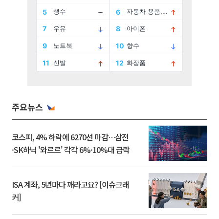
주요뉴스
코스피, 4% 하락에 6270선 마감…삼전
·SK하닉 '와르르' 각각 6%·10%대 급락
ISA 계좌, 5년마다 깨라고요? [이슈크래
커]