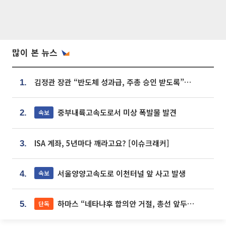
많이 본 뉴스
김정관 장관 “반도체 성과급, 주총 승인 받도록”…상법·자본시장법 개정 시사
1.
중부내륙고속도로서 미상 폭발물 발견
속보
2.
ISA 계좌, 5년마다 깨라고요? [이슈크래커]
3.
서울양양고속도로 이천터널 앞 사고 발생
속보
4.
하마스 “네타냐후 합의안 거절, 총선 앞두고 시간 끌기”
단독
5.