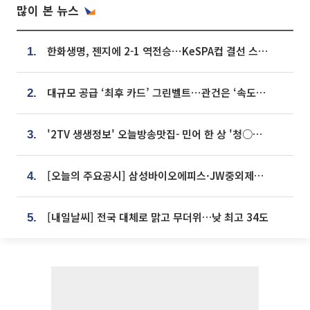
많이 본 뉴스
한화생명, 젠지에 2-1 역전승⋯KeSPA컵 결선 스테이지 2 직행
1.
대규모 공급 ‘최후 카드’ 그린벨트⋯관건은 ‘속도’ [주택공급 승부수의 조건]
2.
'2TV 생생정보' 오늘방송맛집- 민어 한 상 '청○○○' vs 전복 한 상 '명○'
3.
[오늘의 주요공시] 삼성바이오에피스·JW중외제약·한미반도체·SK바이오사이언스 등
4.
[내일날씨] 전국 대체로 맑고 무더위…낮 최고 34도
5.