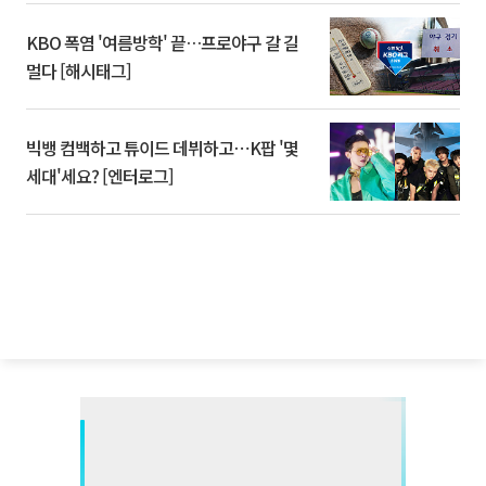
KBO 폭염 '여름방학' 끝…프로야구 갈 길
멀다 [해시태그]
빅뱅 컴백하고 튜이드 데뷔하고⋯K팝 '몇
세대'세요? [엔터로그]