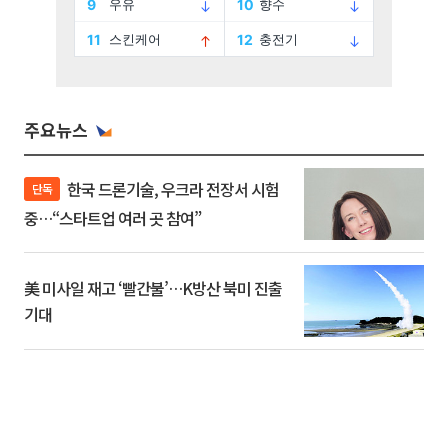
주요뉴스
한국 드론기술, 우크라 전장서 시험
단독
중…“스타트업 여러 곳 참여”
美 미사일 재고 ‘빨간불’…K방산 북미 진출
기대