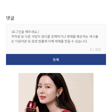
댓글
0 / 300