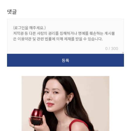
댓글
0 / 300