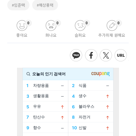
#임준택
#해상풍력
0
0
0
0
좋아요
화나요
슬퍼요
추가취재 원해요