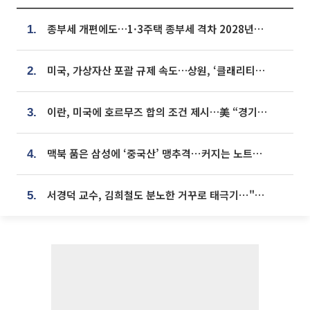
종부세 개편에도…1·3주택 종부세 격차 2028년부터 확대
1.
미국, 가상자산 포괄 규제 속도…상원, ‘클래리티법’ 9월 절차투표 추진
2.
이란, 미국에 호르무즈 합의 조건 제시…美 “경기 아직 안 끝나” [종합]
3.
맥북 품은 삼성에 ‘중국산’ 맹추격⋯커지는 노트북 OLED 시장
4.
서경덕 교수, 김희철도 분노한 거꾸로 태극기⋯"엉터리는 아냐, 아쉬울 뿐"
5.