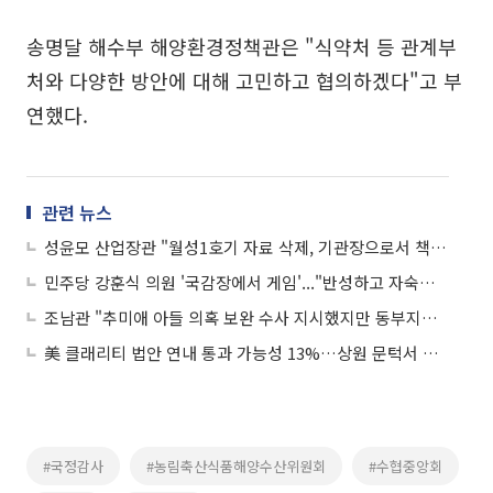
송명달 해수부 해양환경정책관은 "식약처 등 관계부
처와 다양한 방안에 대해 고민하고 협의하겠다"고 부
연했다.
관련 뉴스
성윤모 산업장관 "월성1호기 자료 삭제, 기관장으로서 책임 회피않겠다"
민주당 강훈식 의원 '국감장에서 게임'..."반성하고 자숙하겠다"
조남관 "추미애 아들 의혹 보완 수사 지시했지만 동부지검이 거절"
美 클래리티 법안 연내 통과 가능성 13%…상원 문턱서 제동
#국정감사
#농림축산식품해양수산위원회
#수협중앙회