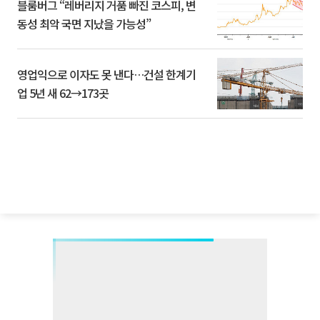
블룸버그 “레버리지 거품 빠진 코스피, 변
동성 최악 국면 지났을 가능성”
영업익으로 이자도 못 낸다…건설 한계기
업 5년 새 62→173곳