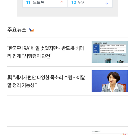
주요뉴스
‘한국판 IRA’ 베일 벗었지만…반도체·배터
리 업계 “시행령이 관건”
與 “세제개편안 다양한 목소리 수렴…이달
말 정리 가능성”