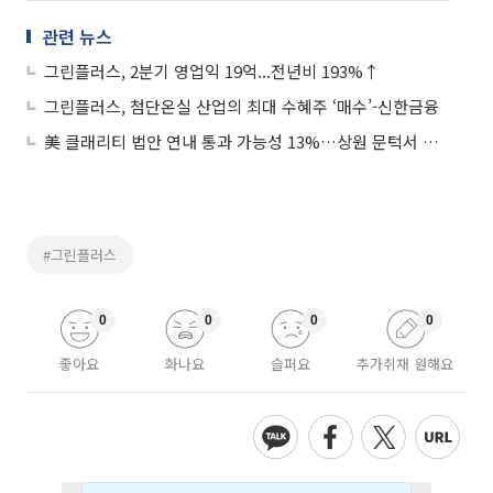
관련 뉴스
그린플러스, 2분기 영업익 19억...전년비 193%↑
그린플러스, 첨단온실 산업의 최대 수혜주 ‘매수’-신한금융
美 클래리티 법안 연내 통과 가능성 13%…상원 문턱서 제동
#그린플러스
0
0
0
0
좋아요
화나요
슬퍼요
추가취재 원해요