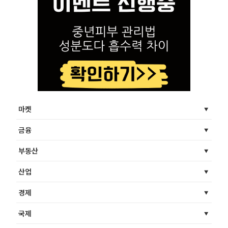
마켓
금융
부동산
산업
경제
국제