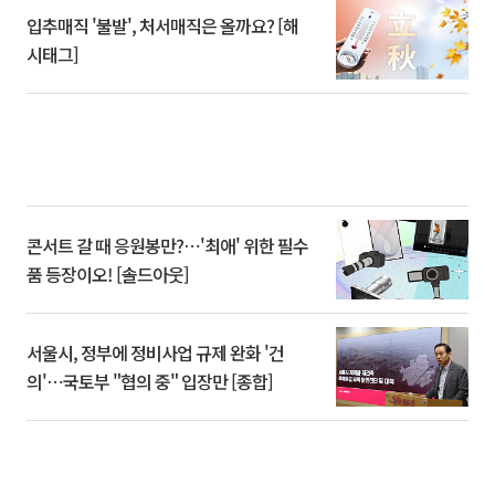
입추매직 '불발', 처서매직은 올까요? [해
시태그]
콘서트 갈 때 응원봉만?⋯'최애' 위한 필수
품 등장이오! [솔드아웃]
서울시, 정부에 정비사업 규제 완화 '건
의'⋯국토부 "협의 중" 입장만 [종합]