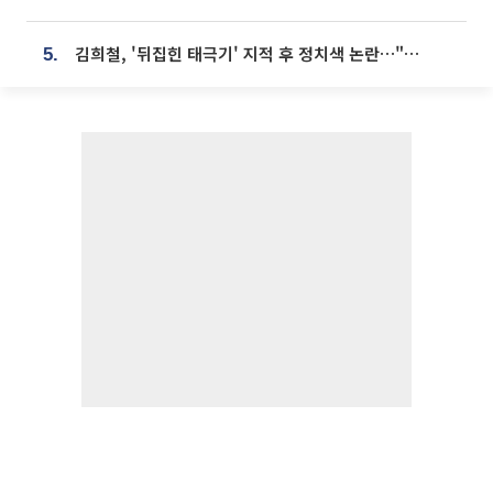
김희철, '뒤집힌 태극기' 지적 후 정치색 논란…"좌우 떠나 우리나라 국기"
5.