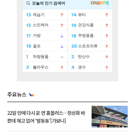
주요뉴스
22일 만에 다시 문 연 홈플러스…정상화 바
쁜데 재고 없어 ‘발동동’[가보니]