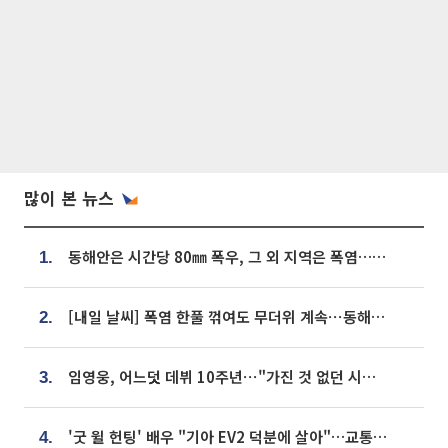
많이 본 뉴스
동해안은 시간당 80㎜ 폭우, 그 외 지역은 폭염…‘극과 극 날씨’
1.
[내일 날씨] 폭염 한풀 꺾여도 무더위 계속⋯동해안 이틀 연속 비
2.
임영웅, 어느덧 데뷔 10주년⋯"가진 것 없던 시절, 내 앞엔 20명의 팬뿐"
3.
'굿 윌 헌팅' 배우 "기아 EV2 덕분에 살아"…교통사고 후 안전성 극찬
4.