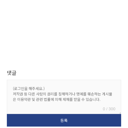
댓글
0 / 300