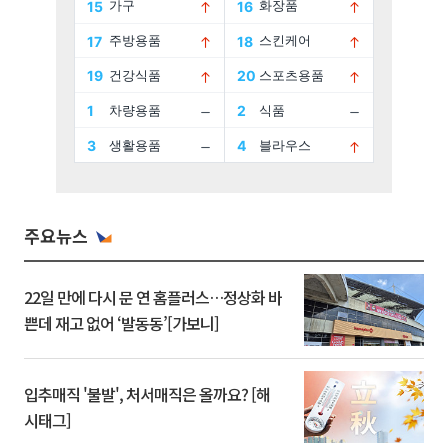
주요뉴스
22일 만에 다시 문 연 홈플러스…정상화 바
쁜데 재고 없어 ‘발동동’[가보니]
입추매직 '불발', 처서매직은 올까요? [해
시태그]