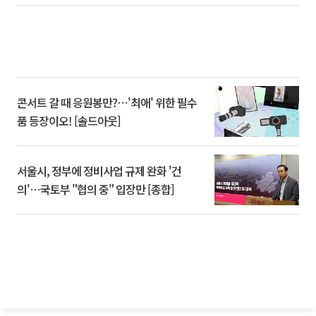
콘서트 갈 때 응원봉만?⋯'최애' 위한 필수
품 등장이오! [솔드아웃]
서울시, 정부에 정비사업 규제 완화 '건
의'⋯국토부 "협의 중" 입장만 [종합]