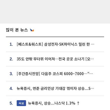
많이 본 뉴스
[베스트&워스트] 삼성전자·SK하이닉스 밀린 한 주…상상인증권은 85% 급등
1.
35도 안팎 무더위 이어져…전국 곳곳 소나기 [오늘 날씨]
2.
[주간증시전망] 다음주 코스피 6000~7000⋯“外人 수급은 정책이 변수”
3.
뉴욕증시, 연준 금리인상 기대감 꺾이자 상승...S&P500 사상 최고치 [종합]
4.
뉴욕증시, 상승...나스닥 1.3% ↑
속보
5.