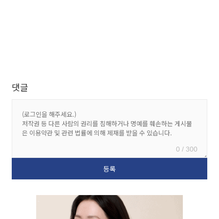
댓글
0 / 300