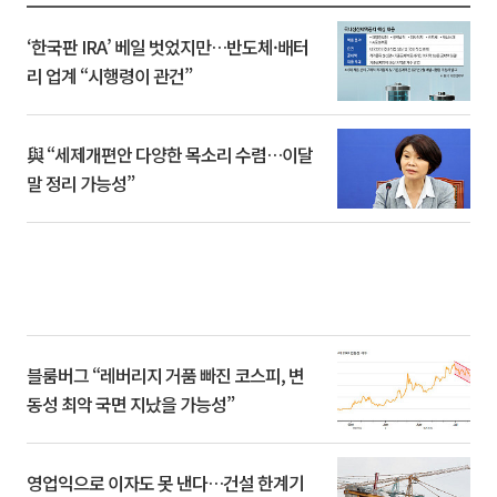
‘한국판 IRA’ 베일 벗었지만…반도체·배터
리 업계 “시행령이 관건”
與 “세제개편안 다양한 목소리 수렴…이달
말 정리 가능성”
블룸버그 “레버리지 거품 빠진 코스피, 변
동성 최악 국면 지났을 가능성”
영업익으로 이자도 못 낸다…건설 한계기