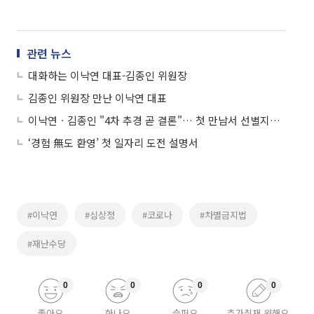
관련 뉴스
대화하는 이낙연 대표-김종인 위원장
김종인 위원장 만난 이낙연 대표
이낙연ㆍ김종인 "4차 추경 곧 결론"… 첫 만남서 선별지급 공감대
‘경험 無도 환영’ 첫 일자리 도전 설명서
#이낙연
#심상정
#코로나
#차별금지법
#재난수당
0
0
0
0
좋아요
화나요
슬퍼요
추가취재 원해요