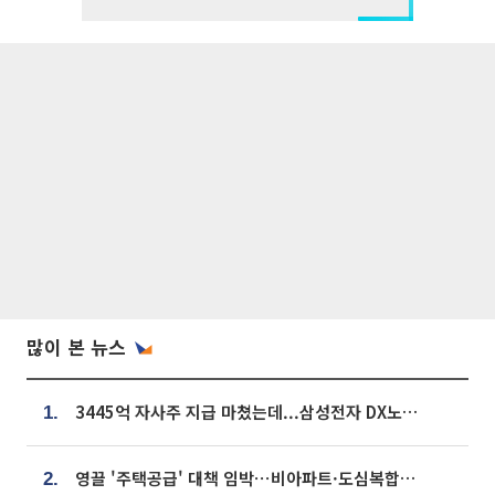
많이 본 뉴스
3445억 자사주 지급 마쳤는데...삼성전자 DX노조, 뒤늦은 '떼쓰기 집회'
1.
영끌 '주택공급' 대책 임박⋯비아파트·도심복합까지 총동원
2.