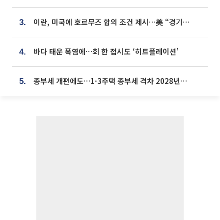
이란, 미국에 호르무즈 합의 조건 제시…美 “경기 아직 안 끝나” [종합]
3.
바다 태운 폭염에…회 한 접시도 ‘히트플레이션’
4.
종부세 개편에도…1·3주택 종부세 격차 2028년부터 확대
5.