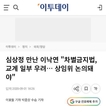
이투데이
정치
국회/정당
심상정 만난 이낙연 "차별금지법,
교계 일부 우려… 상임위 논의돼
야"
입력 2020-09-01 14:26
이꽃들 기자
박준상 수습 기자
구글 선호매체 추가