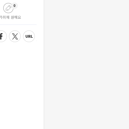
0
가취재 원해요