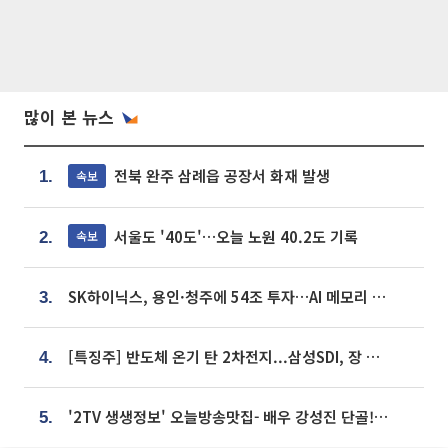
많이 본 뉴스
전북 완주 삼례읍 공장서 화재 발생
속보
1.
서울도 '40도'…오늘 노원 40.2도 기록
속보
2.
SK하이닉스, 용인·청주에 54조 투자…AI 메모리 생산기지 키운다
3.
[특징주] 반도체 온기 탄 2차전지...삼성SDI, 장 초반 7% 넘게 껑충
4.
'2TV 생생정보' 오늘방송맛집- 배우 강성진 단골! 쌀국수ㆍ푸팟퐁 커리 맛집 '블○○○'
5.