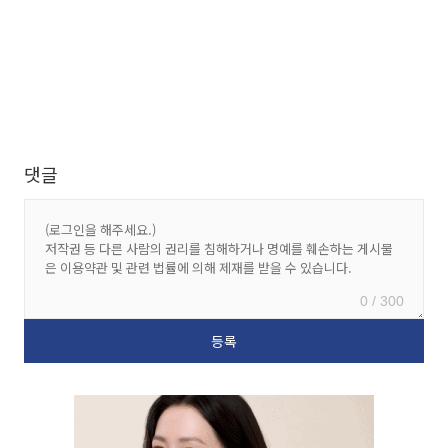
댓글
0 / 300