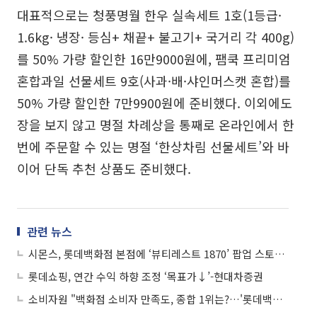
대표적으로는 청풍명월 한우 실속세트 1호(1등급·
1.6kg· 냉장· 등심+ 채끝+ 불고기+ 국거리 각 400g)
를 50% 가량 할인한 16만9000원에, 팸쿡 프리미엄
혼합과일 선물세트 9호(사과·배·샤인머스캣 혼합)를
50% 가량 할인한 7만9900원에 준비했다. 이외에도
장을 보지 않고 명절 차례상을 통째로 온라인에서 한
번에 주문할 수 있는 명절 ‘한상차림 선물세트’와 바
이어 단독 추천 상품도 준비했다.
관련 뉴스
시몬스, 롯데백화점 본점에 ‘뷰티레스트 1870’ 팝업 스토어 오픈
롯데쇼핑, 연간 수익 하향 조정 ‘목표가↓’-현대차증권
소비자원 "백화점 소비자 만족도, 종합 1위는?…'롯데백화점 잠실점'"