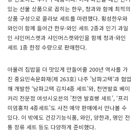
있는 선물 상품으로 꼽히는 한우, 청과와 함께 최적의
상품 구성으로 콜라보 세트를 마련했다. 횡성한우와
와인이 함께 들어간 한우·와인 세트 2종과 인기 과일
인 샤인머스캣과 샤인머스캣와인을 함께 청과·와인
세트 1종 한정 수량으로 판매한다.
아울러 집밥을 더 맛있게 만들어줄 200년 역사를 가
진 중요민속문화재(제 263호) 나주 ’남파고택‘과 협업
해 개발한 ‘남파고택 김치4종 세트’와, 천연발효 베이
커리 전문점 여섯시오븐의 ’천연 발효빵 세트’, ‘프리
미엄홍차 4종세트’도 사전 예약 판매에서 만나볼 수
있다. 이 밖에도 건강기능식품, 와인, 양한과, 명인 전
통 장류 세트 등도 다양하게 준비했다.