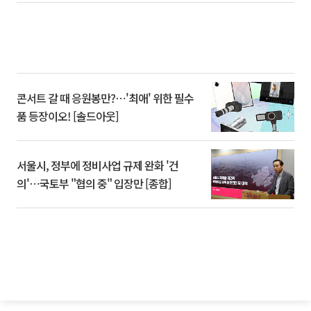
콘서트 갈 때 응원봉만?⋯'최애' 위한 필수
품 등장이오! [솔드아웃]
서울시, 정부에 정비사업 규제 완화 '건
의'⋯국토부 "협의 중" 입장만 [종합]