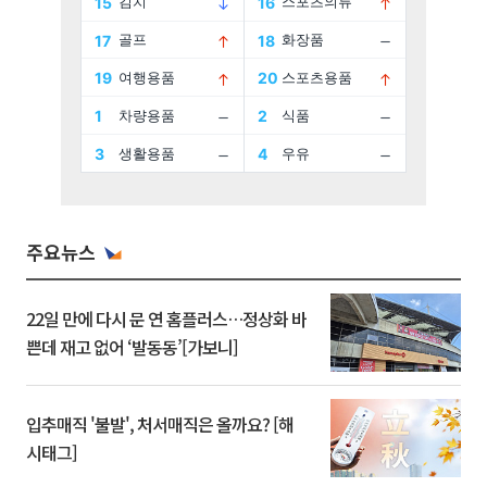
주요뉴스
22일 만에 다시 문 연 홈플러스…정상화 바
쁜데 재고 없어 ‘발동동’[가보니]
입추매직 '불발', 처서매직은 올까요? [해
시태그]