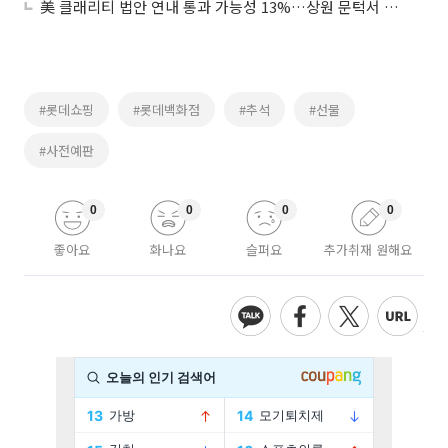
美 클래리티 법안 연내 통과 가능성 13%…상원 문턱서 제동
#롯데쇼핑
#롯데백화점
#추석
#선물
#사전예판
0
0
0
0
좋아요
화나요
슬퍼요
추가취재 원해요