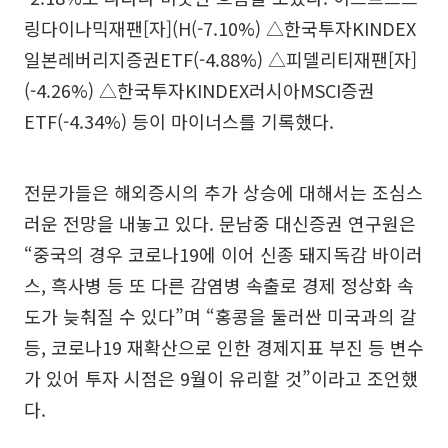
링다이나믹재팬[자](H(-7.10%) △한국투자KINDEX
일본레버리지증권ETF(-4.88%) △피델리티재팬[자]
(-4.26%) △한국투자KINDEX러시아MSCI증권
ETF(-4.34%) 등이 마이너스를 기록했다.
전문가들은 해외증시의 추가 상승에 대해서는 조심스
러운 전망을 내놓고 있다. 문남중 대신증권 연구원은
“중국의 경우 코로나19에 이어 신종 돼지독감 바이러
스, 흑사병 등 또 다른 감염병 속출로 경제 정상화 속
도가 늦춰질 수 있다”며 “홍콩을 둘러싼 미국과의 갈
등, 코로나19 재확산으로 인한 경제지표 부진 등 변수
가 있어 투자 시점은 9월이 유리할 것”이라고 조언했
다.