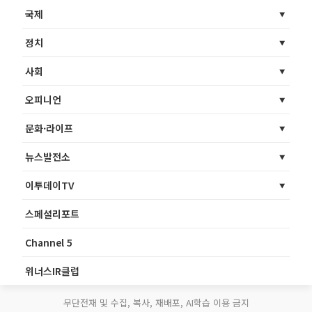
국제
정치
사회
오피니언
문화·라이프
뉴스발전소
이투데이TV
스페셜리포트
Channel 5
위너스IR클럽
무단전재 및 수집, 복사, 재배포, AI학습 이용 금지