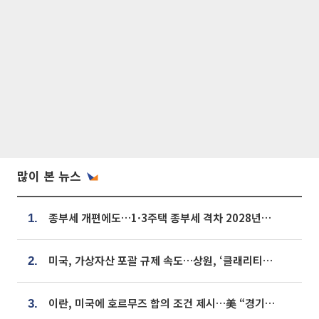
많이 본 뉴스
종부세 개편에도…1·3주택 종부세 격차 2028년부터 확대
1.
미국, 가상자산 포괄 규제 속도…상원, ‘클래리티법’ 9월 절차투표 추진
2.
이란, 미국에 호르무즈 합의 조건 제시…美 “경기 아직 안 끝나” [종합]
3.