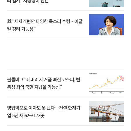
리 업계 “시행령이 관건”
與 “세제개편안 다양한 목소리 수렴…이달
말 정리 가능성”
블룸버그 “레버리지 거품 빠진 코스피, 변
동성 최악 국면 지났을 가능성”
영업익으로 이자도 못 낸다…건설 한계기
업 5년 새 62→173곳