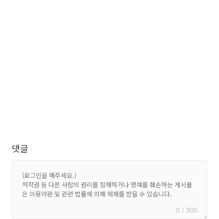
댓글
0 / 300