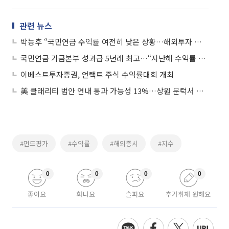
관련 뉴스
박능후 “국민연금 수익률 여전히 낮은 상황…해외투자 확대 차질없이 이행할 것”
국민연금 기금본부 성과급 5년래 최고…“지난해 수익률 11.34% 성과 반영”
이베스트투자증권, 언택트 주식 수익률대회 개최
美 클래리티 법안 연내 통과 가능성 13%…상원 문턱서 제동
#펀드평가
#수익률
#해외증시
#지수
0
0
0
0
좋아요
화나요
슬퍼요
추가취재 원해요