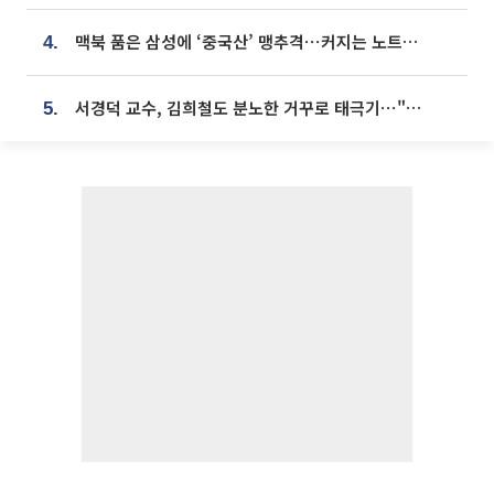
맥북 품은 삼성에 ‘중국산’ 맹추격⋯커지는 노트북 OLED 시장
4.
서경덕 교수, 김희철도 분노한 거꾸로 태극기⋯"엉터리는 아냐, 아쉬울 뿐"
5.