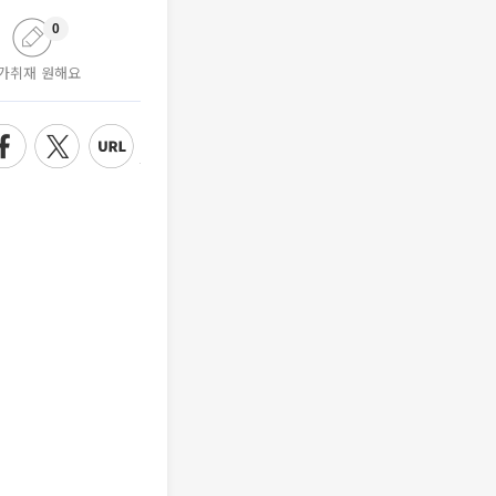
0
가취재 원해요