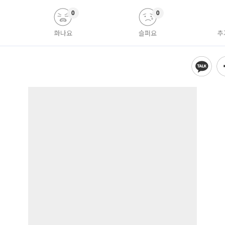
0
0
화나요
슬퍼요
추