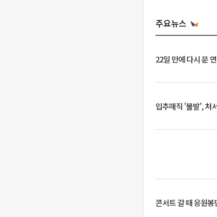
주요뉴스
22일 만에 다시 문 
입추매직 '불발', 처
콘서트 갈 때 응원봉만