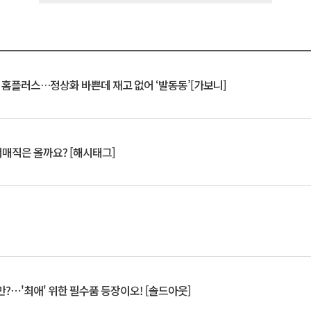
연 홈플러스…정상화 바쁜데 재고 없어 ‘발동동’[가보니]
서매직은 올까요? [해시태그]
?⋯'최애' 위한 필수품 등장이오! [솔드아웃]