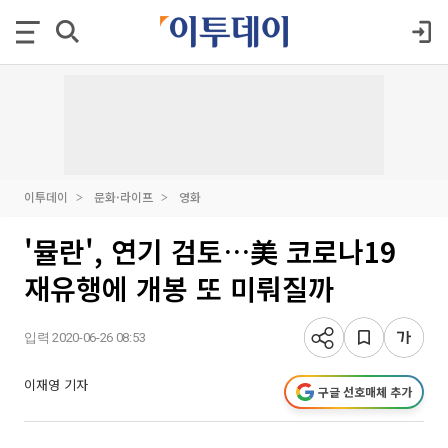
이투데이
문화·라이프
영화
'뮬란', 연기 검토…美 코로나19
재유행에 개봉 또 미뤄질까
입력 2020-06-26 08:53
이재영 기자
구글 선호매체 추가