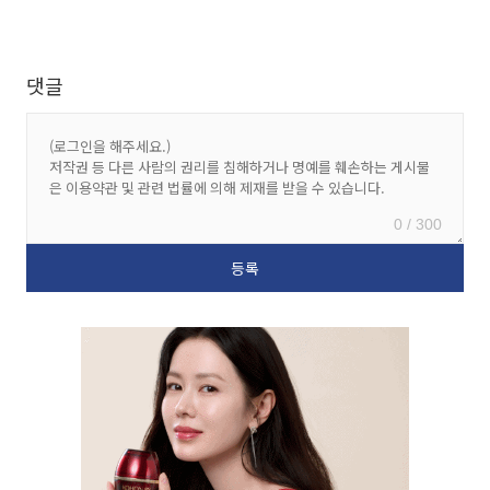
댓글
0 / 300