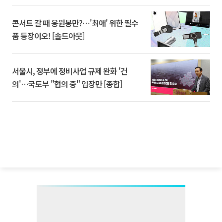
콘서트 갈 때 응원봉만?⋯'최애' 위한 필수
품 등장이오! [솔드아웃]
서울시, 정부에 정비사업 규제 완화 '건
의'⋯국토부 "협의 중" 입장만 [종합]