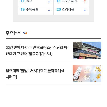
주요뉴스
22일 만에 다시 문 연 홈플러스…정상화 바
쁜데 재고 없어 ‘발동동’[가보니]
입추매직 '불발', 처서매직은 올까요? [해
시태그]