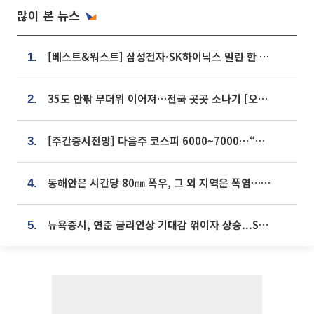
많이 본 뉴스
[베스트&워스트] 삼성전자·SK하이닉스 밀린 한 주…상상인증권은 85% 급등
1.
35도 안팎 무더위 이어져…전국 곳곳 소나기 [오늘 날씨]
2.
[주간증시전망] 다음주 코스피 6000~7000⋯“外人 수급은 정책이 변수”
3.
동해안은 시간당 80㎜ 폭우, 그 외 지역은 폭염…‘극과 극 날씨’
4.
뉴욕증시, 연준 금리인상 기대감 꺾이자 상승...S&P500 사상 최고치 [종합]
5.