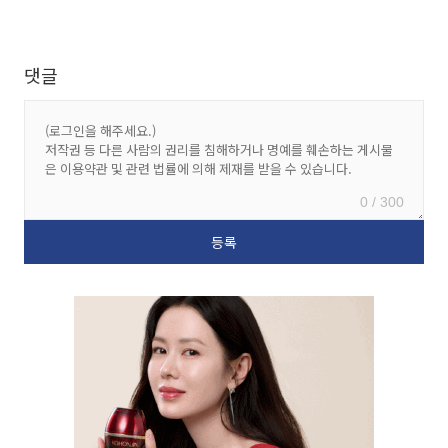
댓글
0 / 300