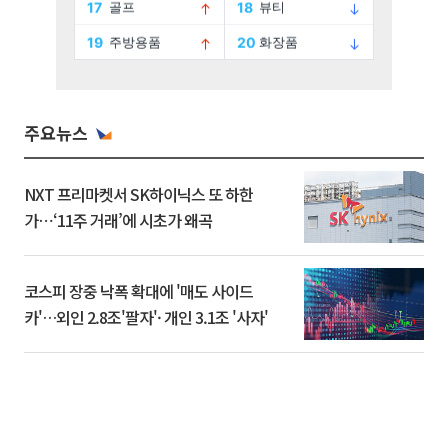
주요뉴스
NXT 프리마켓서 SK하이닉스 또 하한
가⋯‘11주 거래’에 시초가 왜곡
코스피 장중 낙폭 확대에 '매도 사이드
카'…외인 2.8조'팔자'· 개인 3.1조 '사자'