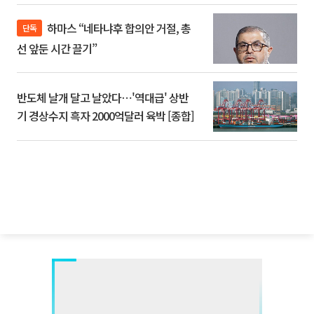
하마스 “네타냐후 합의안 거절, 총
단독
선 앞둔 시간 끌기”
반도체 날개 달고 날았다⋯'역대급' 상반
기 경상수지 흑자 2000억달러 육박 [종합]