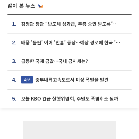
많이 본 뉴스
김정관 장관 “반도체 성과급, 주총 승인 받도록”…상법·자본시장법 개정 시사
1.
태풍 '돌핀' 이어 '찬홈' 등장…예상 경로에 한국 '한숨'
2.
급등한 국제 금값…국내 금시세는?
3.
중부내륙고속도로서 미상 폭발물 발견
속보
4.
오늘 KBO 긴급 실행위원회, 주말도 폭염취소 될까
5.