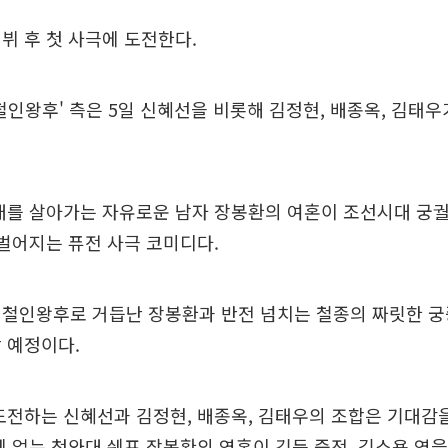
뷔 후 첫 사극에 도전한다.
 '철인왕후' 측은 5일 신혜선을 비롯해 김정현, 배종옥, 김태
대를 살아가는 자유로운 남자 장봉환의 여혼이 조선시대 궁궐
 벌어지는 퓨전 사극 코미디다.
 철인왕후로 거듭난 장봉환과 반전 넘치는 철종의 짜릿한 궁
 예정이다.
도전하는 신혜선과 김정현, 배종옥, 김태우의 조합은 기대감
게 없는 청와대 쉐프 장봉환의 영혼이 깃든 중전, 김소용 역을