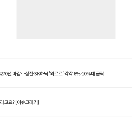
6270선 마감…삼전·SK하닉 '와르르' 각각 6%·10%대 급락
 깨라고요? [이슈크래커]