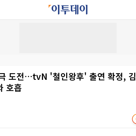
극 도전…tvN '철인왕후' 출연 확정, 
와 호흡