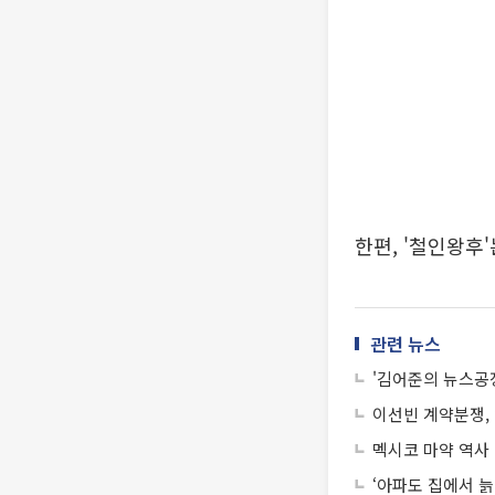
한편, '철인왕후
관련 뉴스
이선빈 계약분쟁, 
멕시코 마약 역사 
‘아파도 집에서 늙