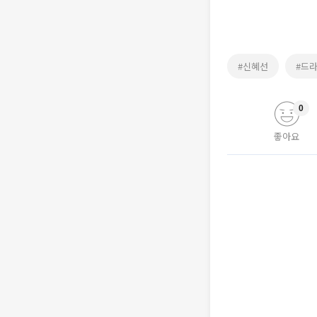
#신혜선
#드
0
좋아요