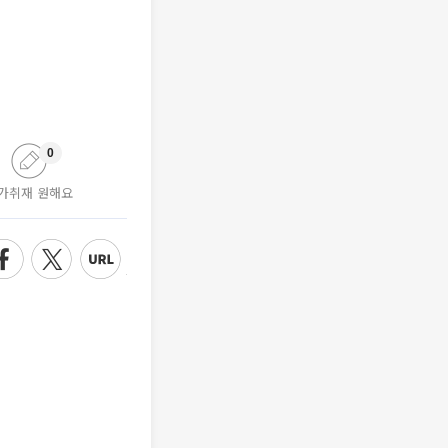
0
가취재 원해요