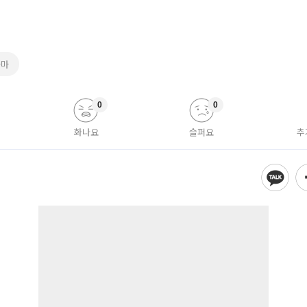
라마
0
0
화나요
슬퍼요
추