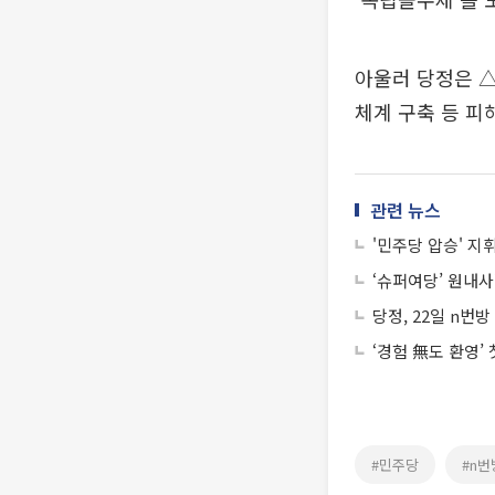
아울러 당정은 
체계 구축 등 피
관련 뉴스
'민주당 압승' 지
‘슈퍼여당’ 원내
당정, 22일 n번
‘경험 無도 환영’
#민주당
#n번