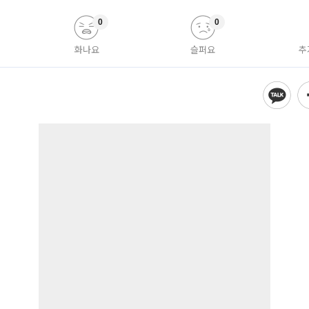
0
0
화나요
슬퍼요
추