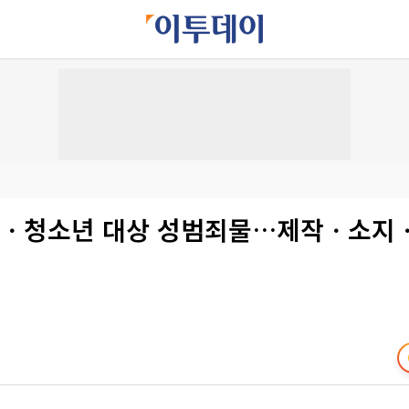
동ㆍ청소년 대상 성범죄물…제작ㆍ소지