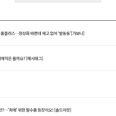
연 홈플러스…정상화 바쁜데 재고 없어 ‘발동동’[가보니]
서매직은 올까요? [해시태그]
?⋯'최애' 위한 필수품 등장이오! [솔드아웃]