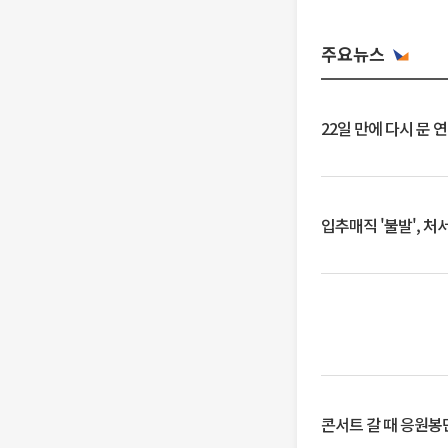
주요뉴스
22일 만에 다시 문 
입추매직 '불발', 처
콘서트 갈 때 응원봉만