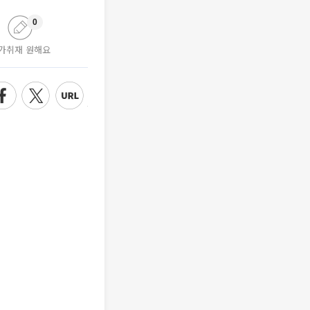
0
가취재 원해요