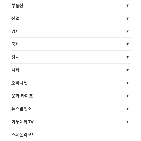
부동산
산업
경제
국제
정치
사회
오피니언
문화·라이프
뉴스발전소
이투데이TV
스페셜리포트