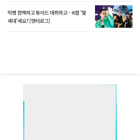
빅뱅 컴백하고 튜이드 데뷔하고⋯K팝 '몇
세대'세요? [엔터로그]