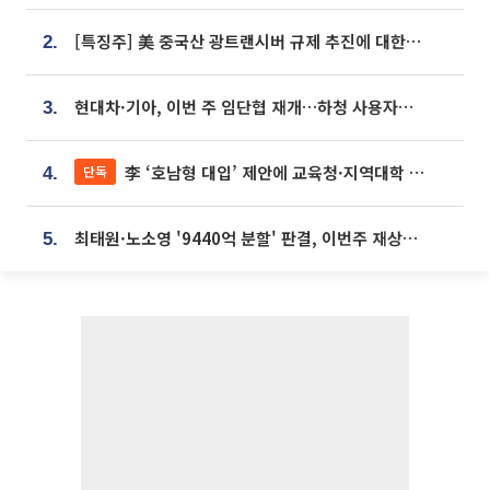
[특징주] 美 중국산 광트랜시버 규제 추진에 대한광통신 등 광통신株 강세
2.
현대차·기아, 이번 주 임단협 재개…하청 사용자성 재심도 ‘변수’
3.
李 ‘호남형 대입’ 제안에 교육청·지역대학 서·논술형 입시 연계 '착수'
단독
4.
최태원·노소영 '9440억 분할' 판결, 이번주 재상고 여부 주목
5.