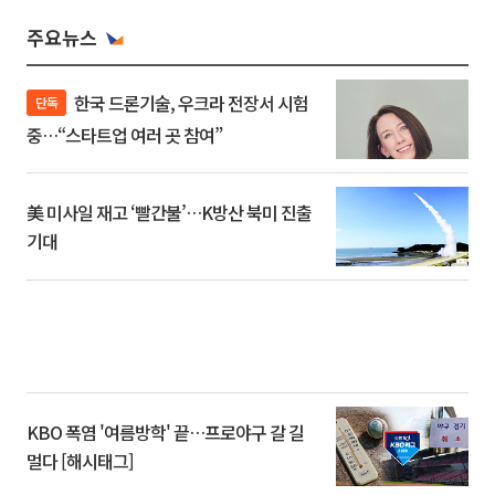
주요뉴스
한국 드론기술, 우크라 전장서 시험
단독
중…“스타트업 여러 곳 참여”
美 미사일 재고 ‘빨간불’…K방산 북미 진출
기대
KBO 폭염 '여름방학' 끝…프로야구 갈 길
멀다 [해시태그]