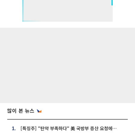
많이 본 뉴스
[특징주] “탄약 부족하다“ 美 국방부 증산 요청에⋯국내 방산주 급등세
1.