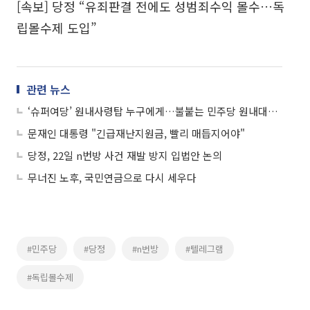
[속보] 당정 “유죄판결 전에도 성범죄수익 몰수…독
립몰수제 도입”
관련 뉴스
‘슈퍼여당’ 원내사령탑 누구에게…불붙는 민주당 원내대표 경선
문재인 대통령 "긴급재난지원금, 빨리 매듭지어야"
당정, 22일 n번방 사건 재발 방지 입법안 논의
무너진 노후, 국민연금으로 다시 세우다
#민주당
#당정
#n번방
#텔레그램
#독립몰수제