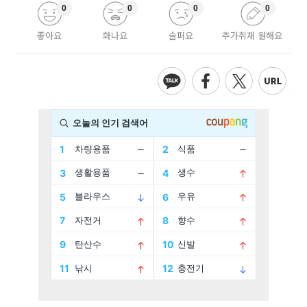
0
0
0
0
좋아요
화나요
슬퍼요
추가취재 원해요