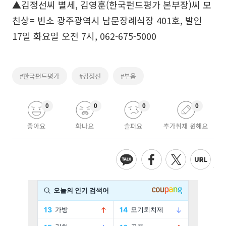
▲김정선씨 별세, 김영훈(한국펀드평가 본부장)씨 모
친상= 빈소 광주광역시 남문장례식장 401호, 발인
17일 화요일 오전 7시, 062-675-5000
#한국펀드평가
#김정선
#부음
0
0
0
0
좋아요
화나요
슬퍼요
추가취재 원해요