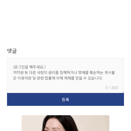
댓글
0 / 300