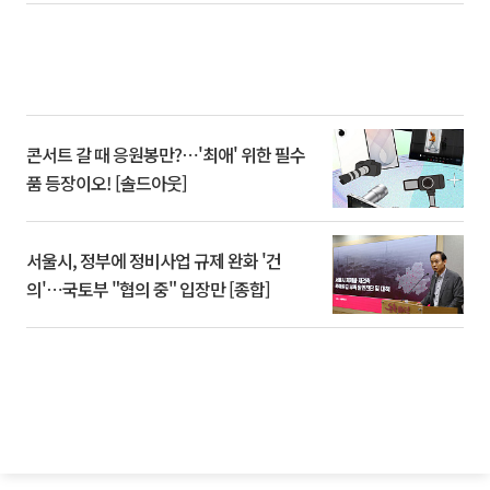
콘서트 갈 때 응원봉만?⋯'최애' 위한 필수
품 등장이오! [솔드아웃]
서울시, 정부에 정비사업 규제 완화 '건
의'⋯국토부 "협의 중" 입장만 [종합]