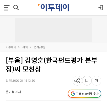
이투데이
사회
인사/부음
[부음] 김영훈(한국펀드평가 본부
장)씨 모친상
입력 2020-03-15 13:50
윤기쁨 기자
구글 선호매체 추가