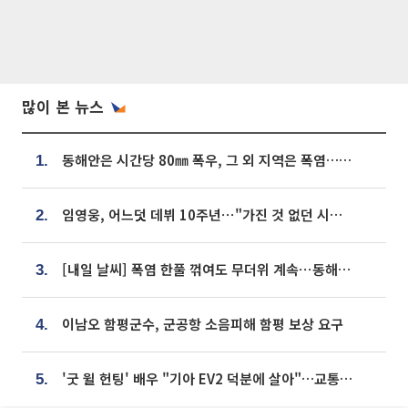
많이 본 뉴스
동해안은 시간당 80㎜ 폭우, 그 외 지역은 폭염…‘극과 극 날씨’
1.
임영웅, 어느덧 데뷔 10주년⋯"가진 것 없던 시절, 내 앞엔 20명의 팬뿐"
2.
[내일 날씨] 폭염 한풀 꺾여도 무더위 계속⋯동해안 이틀 연속 비
3.
이남오 함평군수, 군공항 소음피해 함평 보상 요구
4.
'굿 윌 헌팅' 배우 "기아 EV2 덕분에 살아"…교통사고 후 안전성 극찬
5.