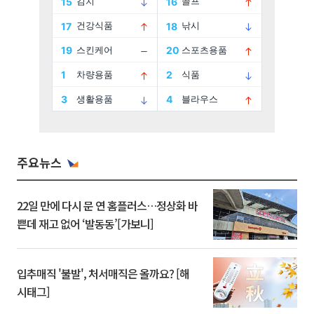
주요뉴스
22일 만에 다시 문 연 홈플러스…정상화 바
쁜데 재고 없어 ‘발동동’[가보니]
입추매직 '불발', 처서매직은 올까요? [해
시태그]