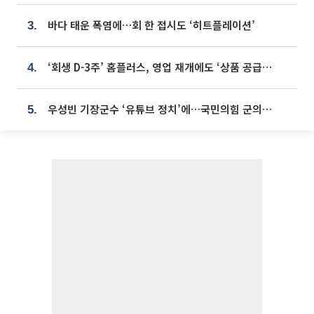
바다 태운 폭염에…회 한 접시도 ‘히트플레이션’
3.
‘회생 D-3주’ 홈플러스, 영업 재개에도 ‘상품 공급망’ 복구가 생존 관건
4.
우성빈 기장군수 ‘유튜브 정치’에…국민의힘 군의원들 집단 반발
5.