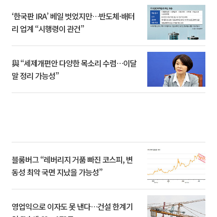
‘한국판 IRA’ 베일 벗었지만…반도체·배터
리 업계 “시행령이 관건”
與 “세제개편안 다양한 목소리 수렴…이달
말 정리 가능성”
블룸버그 “레버리지 거품 빠진 코스피, 변
동성 최악 국면 지났을 가능성”
영업익으로 이자도 못 낸다…건설 한계기