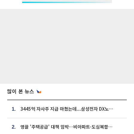
많이 본 뉴스
3445억 자사주 지급 마쳤는데...삼성전자 DX노조, 뒤늦은 '떼쓰기 집회'
1.
영끌 '주택공급' 대책 임박⋯비아파트·도심복합까지 총동원
2.