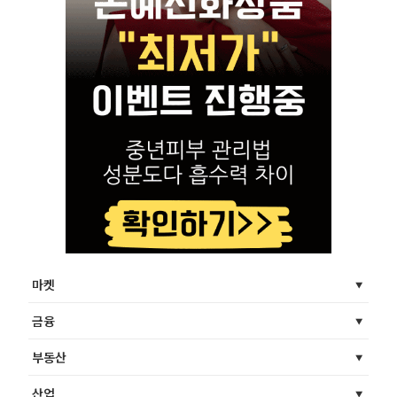
마켓
금융
부동산
산업