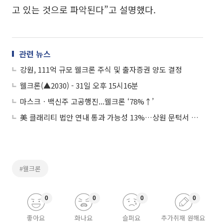
고 있는 것으로 파악된다”고 설명했다.
관련 뉴스
강원, 111억 규모 웰크론 주식 및 출자증권 양도 결정
웰크론(▲2030) - 31일 오후 15시16분
마스크ㆍ백신주 고공행진...웰크론 ‘78%↑’
美 클래리티 법안 연내 통과 가능성 13%…상원 문턱서 제동
#웰크론
0
0
0
0
좋아요
화나요
슬퍼요
추가취재 원해요