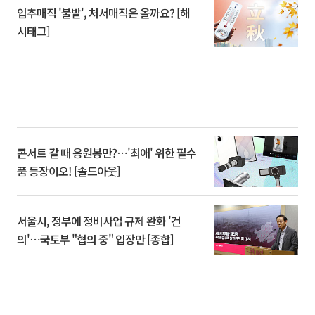
입추매직 '불발', 처서매직은 올까요? [해
시태그]
콘서트 갈 때 응원봉만?⋯'최애' 위한 필수
품 등장이오! [솔드아웃]
서울시, 정부에 정비사업 규제 완화 '건
의'⋯국토부 "협의 중" 입장만 [종합]