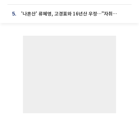
'나혼산' 류혜영, 고경표와 16년산 우정…"자취방서 부모님과 마주쳐"
5.