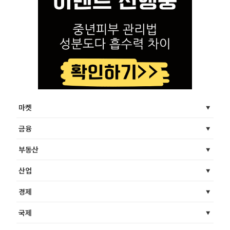
마켓
금융
부동산
산업
경제
국제