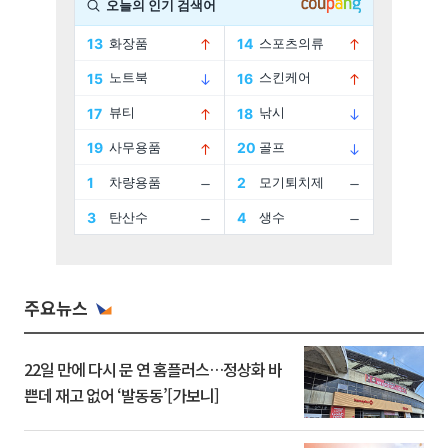
주요뉴스
22일 만에 다시 문 연 홈플러스…정상화 바
쁜데 재고 없어 ‘발동동’[가보니]