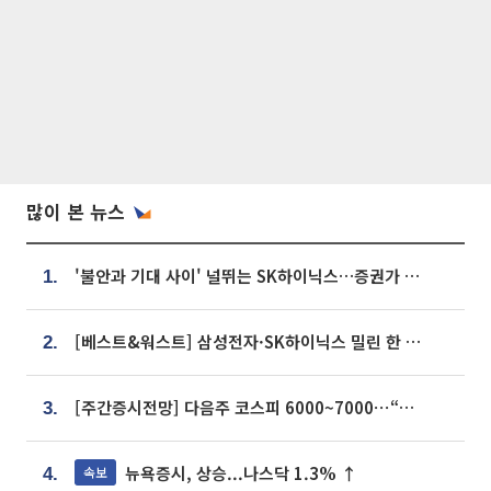
많이 본 뉴스
'불안과 기대 사이' 널뛰는 SK하이닉스…증권가 "HBM4·LTA 기반 펀터멘털 견고"
1.
[베스트&워스트] 삼성전자·SK하이닉스 밀린 한 주…상상인증권은 85% 급등
2.
[주간증시전망] 다음주 코스피 6000~7000⋯“外人 수급은 정책이 변수”
3.
뉴욕증시, 상승...나스닥 1.3% ↑
속보
4.