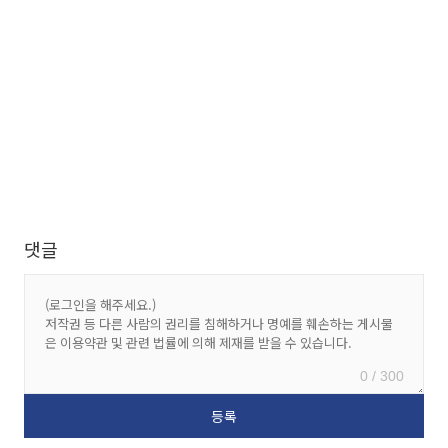
댓글
0 / 300