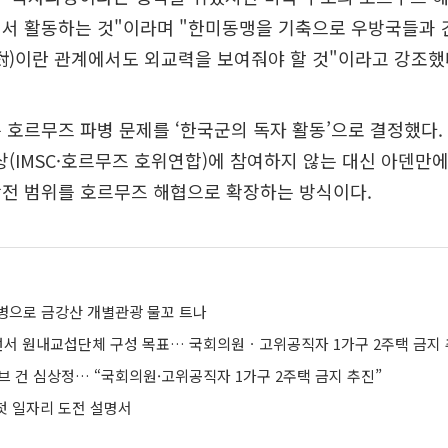
에서 활동하는 것"이라며 "한미동맹을 기축으로 우방국들과
對)이란 관계에서도 외교력을 보여줘야 할 것"이라고 강조했
 호르무즈 파병 문제를 ‘한국군의 독자 활동’으로 결정했다
IMSC·호르무즈 호위연합)에 참여하지 않는 대신 아덴만에
작전 범위를 호르무즈 해협으로 확장하는 방식이다.
병으로 금강산 개별관광 물꼬 트나
총선서 원내교섭단체 구성 목표… 국회의원ㆍ고위공직자 1가구 2주택 금지 
브 건 심상정… “국회의원·고위공직자 1가구 2주택 금지 추진”
 첫 일자리 도전 설명서