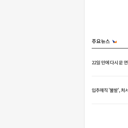
주요뉴스
22일 만에 다시 문 
입추매직 '불발', 처