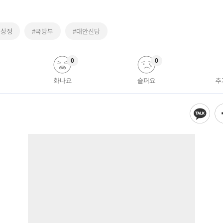
심상정
#국방부
#대안신당
0
0
화나요
슬퍼요
추