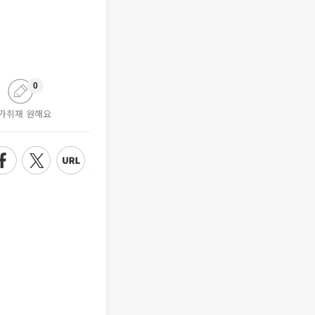
0
가취재 원해요