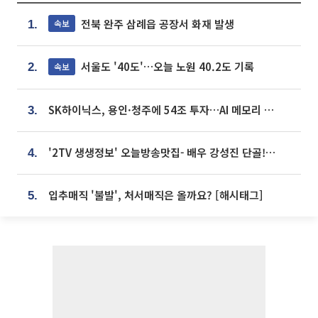
전북 완주 삼례읍 공장서 화재 발생
속보
1.
서울도 '40도'…오늘 노원 40.2도 기록
속보
2.
SK하이닉스, 용인·청주에 54조 투자…AI 메모리 생산기지 키운다
3.
'2TV 생생정보' 오늘방송맛집- 배우 강성진 단골! 쌀국수ㆍ푸팟퐁 커리 맛집 '블○○○'
4.
입추매직 '불발', 처서매직은 올까요? [해시태그]
5.