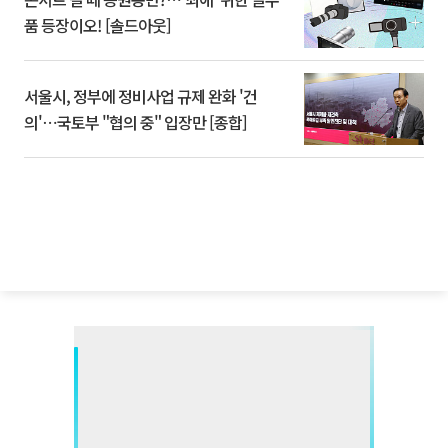
품 등장이오! [솔드아웃]
서울시, 정부에 정비사업 규제 완화 '건
의'⋯국토부 "협의 중" 입장만 [종합]