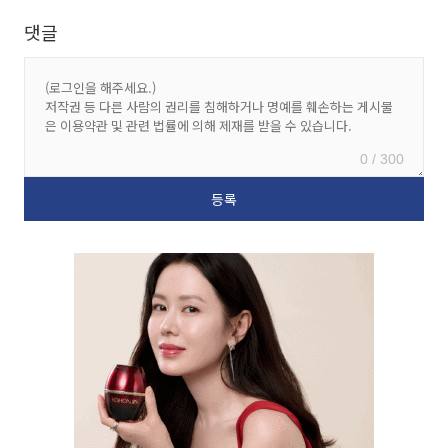
댓글
0 / 300