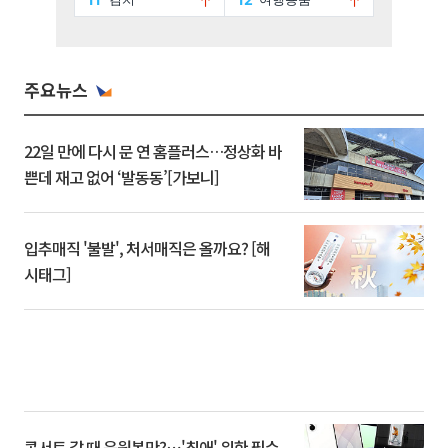
주요뉴스
22일 만에 다시 문 연 홈플러스…정상화 바
쁜데 재고 없어 ‘발동동’[가보니]
입추매직 '불발', 처서매직은 올까요? [해
시태그]
콘서트 갈 때 응원봉만?⋯'최애' 위한 필수