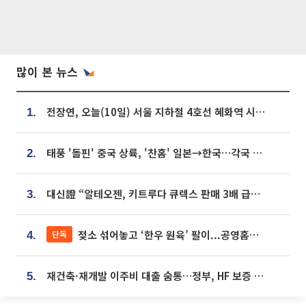
많이 본 뉴스
전장연, 오늘(10일) 서울 지하철 4호선 혜화역 시위…1호선 용산역 무정차
1.
태풍 '돌핀' 중국 상륙, '찬홈' 일본→한국…각국 기상청 예상 경로는?
2.
대신證 “알테오젠, 키트루다 큐렉스 판매 3배 급증…목표가 41만원 상향”
3.
젖소 섞어놓고 ‘한우 원육’ 팔이...공영홈쇼핑 표기·검증 구멍
단독
4.
재건축·재개발 이주비 대출 숨통…정부, HF 보증 신설 추진
5.