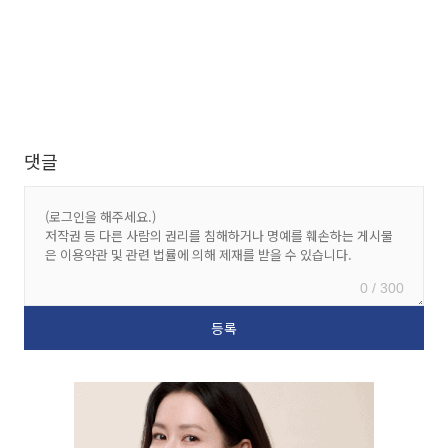
댓글
0 / 300