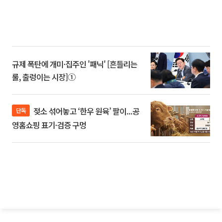
규제 폭탄에 개미·집주인 '패닉' [흔들리는
룰, 출렁이는 시장]①
젖소 섞어놓고 ‘한우 원육’ 팔이...공
단독
영홈쇼핑 표기·검증 구멍