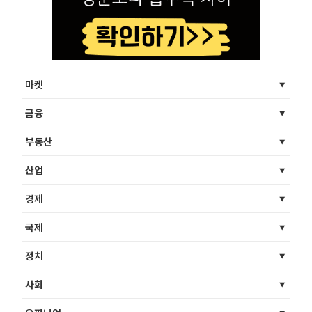
마켓
금융
부동산
산업
경제
국제
정치
사회