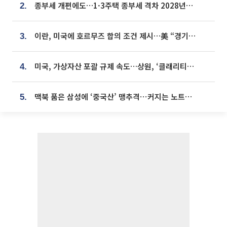
종부세 개편에도…1·3주택 종부세 격차 2028년부터 확대
2.
이란, 미국에 호르무즈 합의 조건 제시…美 “경기 아직 안 끝나” [종합]
3.
미국, 가상자산 포괄 규제 속도…상원, ‘클래리티법’ 9월 절차투표 추진
4.
맥북 품은 삼성에 ‘중국산’ 맹추격⋯커지는 노트북 OLED 시장
5.