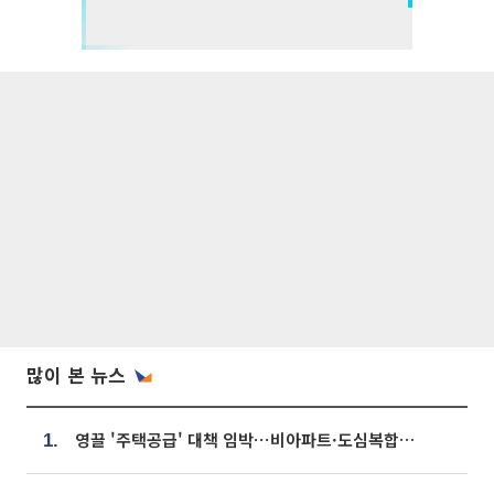
많이 본 뉴스
영끌 '주택공급' 대책 임박⋯비아파트·도심복합까지 총동원
1.