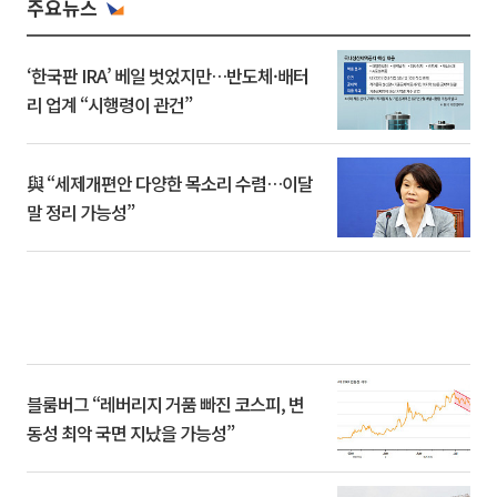
주요뉴스
‘한국판 IRA’ 베일 벗었지만…반도체·배터
리 업계 “시행령이 관건”
與 “세제개편안 다양한 목소리 수렴…이달
말 정리 가능성”
블룸버그 “레버리지 거품 빠진 코스피, 변
동성 최악 국면 지났을 가능성”