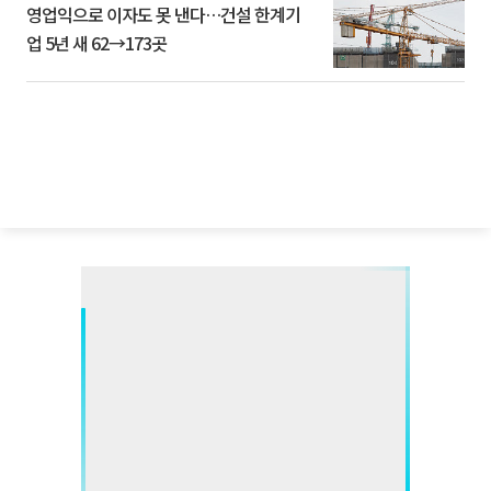
영업익으로 이자도 못 낸다…건설 한계기
업 5년 새 62→173곳