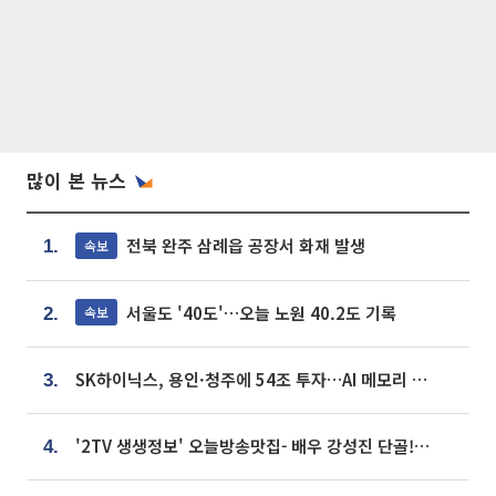
많이 본 뉴스
전북 완주 삼례읍 공장서 화재 발생
속보
1.
서울도 '40도'…오늘 노원 40.2도 기록
속보
2.
SK하이닉스, 용인·청주에 54조 투자…AI 메모리 생산기지 키운다
3.
'2TV 생생정보' 오늘방송맛집- 배우 강성진 단골! 쌀국수ㆍ푸팟퐁 커리 맛집 '블○○○'
4.