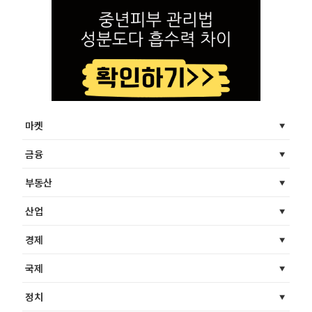
마켓
금융
부동산
산업
경제
국제
정치