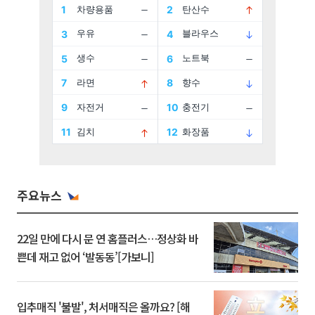
주요뉴스
22일 만에 다시 문 연 홈플러스…정상화 바
쁜데 재고 없어 ‘발동동’[가보니]
입추매직 '불발', 처서매직은 올까요? [해