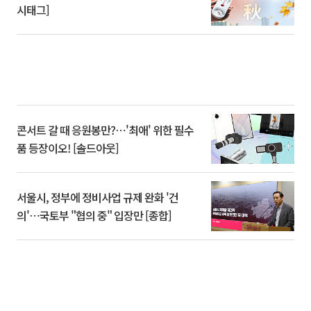
시태그]
콘서트 갈 때 응원봉만?⋯'최애' 위한 필수
품 등장이오! [솔드아웃]
서울시, 정부에 정비사업 규제 완화 '건
의'⋯국토부 "협의 중" 입장만 [종합]