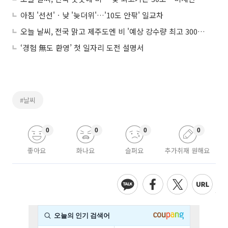
아침 '선선'ㆍ낮 '늦더위'…'10도 안팎' 일교차
오늘 날씨, 전국 맑고 제주도엔 비 '예상 강수량 최고 300mm 이상'…"미세먼지 '좋음~보통'"
‘경험 無도 환영’ 첫 일자리 도전 설명서
#날씨
0
0
0
0
좋아요
화나요
슬퍼요
추가취재 원해요