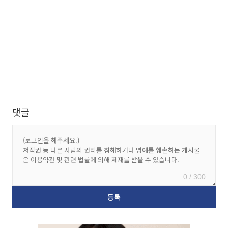
댓글
0 / 300