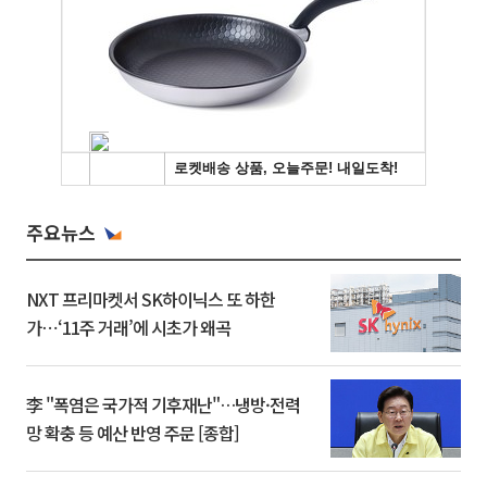
주요뉴스
NXT 프리마켓서 SK하이닉스 또 하한
가⋯‘11주 거래’에 시초가 왜곡
李 "폭염은 국가적 기후재난"…냉방·전력
망 확충 등 예산 반영 주문 [종합]