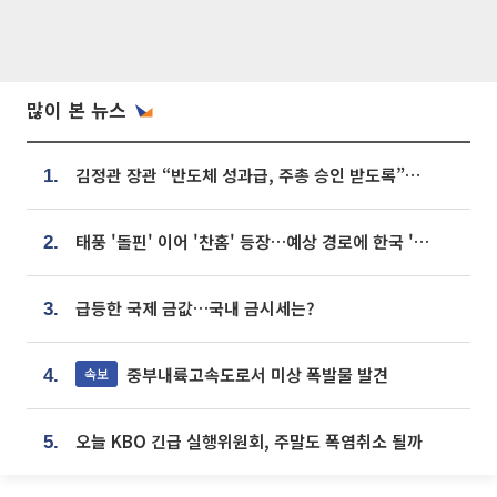
많이 본 뉴스
김정관 장관 “반도체 성과급, 주총 승인 받도록”…상법·자본시장법 개정 시사
1.
태풍 '돌핀' 이어 '찬홈' 등장…예상 경로에 한국 '한숨'
2.
급등한 국제 금값…국내 금시세는?
3.
중부내륙고속도로서 미상 폭발물 발견
속보
4.
오늘 KBO 긴급 실행위원회, 주말도 폭염취소 될까
5.