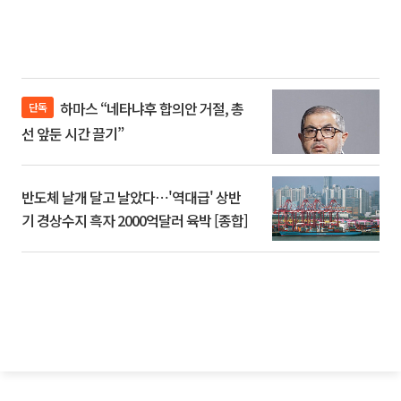
하마스 “네타냐후 합의안 거절, 총
단독
선 앞둔 시간 끌기”
반도체 날개 달고 날았다⋯'역대급' 상반
기 경상수지 흑자 2000억달러 육박 [종합]