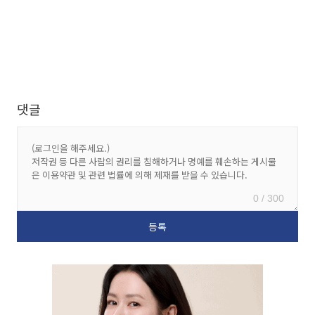
댓글
0 / 300