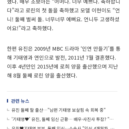
했다. 배우 조보아는 “어머나. 너무 예쁘다. 축하합니
다”라고 로린의 첫 돌을 축하했고 모델 이현이도 “언
니! 둘째 벌써 돌. 너무너무 예뻐요. 언니두 고생하셨
어요!”라고 축하했다.
한편 유진은 2009년 MBC 드라마 ‘인연 만들기’를 통
해 기태영과 연인으로 발전, 2011년 7월 결혼했다.
이후 4년만인 2015년에 로희 양을 출산했으며 지난
해 8월 둘째 로린 양을 출산했다.
관련 뉴스
유진 둘째 딸 출산…"남편 기태영 보살핌 속 회복 중"
'기태영♥' 유진, 둘째 임신 근황… 배우·사진사 투잡? "모습 담는 것만으로도 행복해"
유진♥기태영 부부, 둘째 임신…소속사 "임신 4개월차, 태교와 함께 무리 가지 않는 선에서 활동할 것"