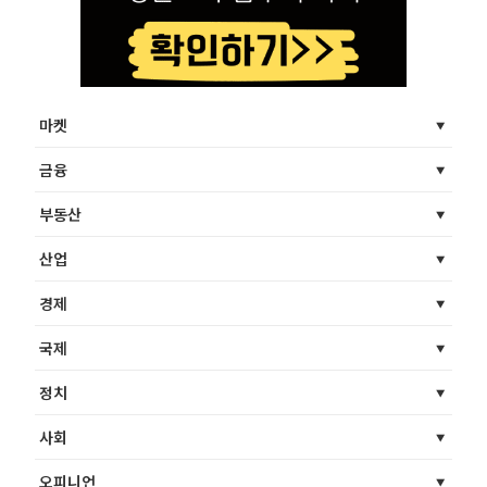
마켓
금융
부동산
산업
경제
국제
정치
사회
오피니언