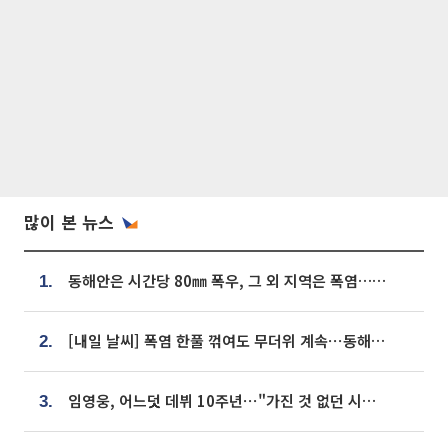
많이 본 뉴스
동해안은 시간당 80㎜ 폭우, 그 외 지역은 폭염…‘극과 극 날씨’
1.
[내일 날씨] 폭염 한풀 꺾여도 무더위 계속⋯동해안 이틀 연속 비
2.
임영웅, 어느덧 데뷔 10주년⋯"가진 것 없던 시절, 내 앞엔 20명의 팬뿐"
3.