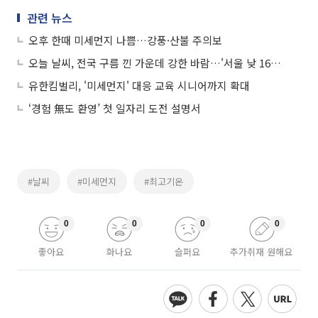
관련 뉴스
오후 한때 미세먼지 나쁨…강풍·산불 주의보
오늘 날씨, 전국 구름 낀 가운데 강한 바람…'서울 낮 16도' "미세먼지 '나쁨'“
유한킴벌리, '미세먼지' 대응 교육 시니어까지 확대
‘경험 無도 환영’ 첫 일자리 도전 설명서
#날씨
#미세먼지
#최고기온
0
0
0
0
좋아요
화나요
슬퍼요
추가취재 원해요