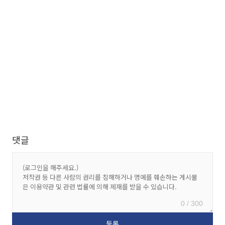
댓글
0 / 300