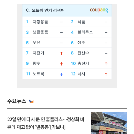
주요뉴스
22일 만에 다시 문 연 홈플러스…정상화 바
쁜데 재고 없어 ‘발동동’[가보니]