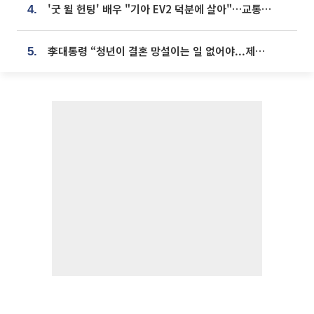
'굿 윌 헌팅' 배우 "기아 EV2 덕분에 살아"…교통사고 후 안전성 극찬
4.
李대통령 “청년이 결혼 망설이는 일 없어야...제도상 불이익 조사”
5.