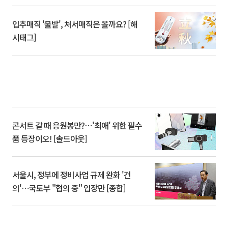
입추매직 '불발', 처서매직은 올까요? [해
시태그]
콘서트 갈 때 응원봉만?⋯'최애' 위한 필수
품 등장이오! [솔드아웃]
서울시, 정부에 정비사업 규제 완화 '건
의'⋯국토부 "협의 중" 입장만 [종합]