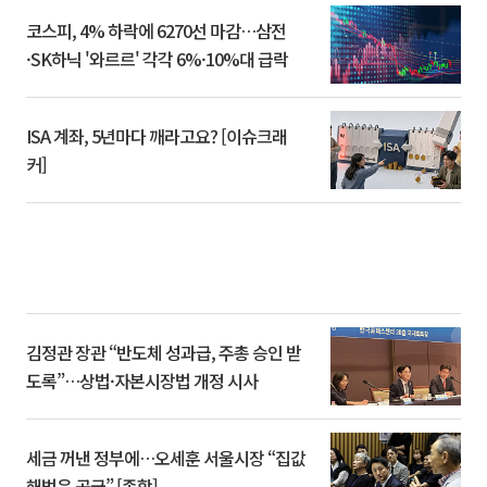
코스피, 4% 하락에 6270선 마감…삼전
·SK하닉 '와르르' 각각 6%·10%대 급락
ISA 계좌, 5년마다 깨라고요? [이슈크래
커]
김정관 장관 “반도체 성과급, 주총 승인 받
도록”…상법·자본시장법 개정 시사
세금 꺼낸 정부에…오세훈 서울시장 “집값
해법은 공급” [종합]