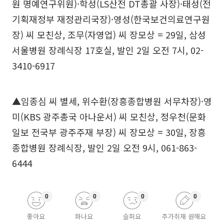
원 명예연구위원)·학성(LS산전 DT총괄 사장)·태성(전
기획재정부 재정관리국장)·영성(한국보건의료연구원
장) 씨 모친상, 조무(자영업) 씨 장모상 = 29일, 삼성
서울병원 장례식장 17호실, 발인 2일 오전 7시, 02-
3410-6917
▲임종심 씨 별세, 위수환(장흥종합병원 서무차장)·영
미(KBS 광주총국 아나운서) 씨 모친상, 정우천(문화
일보 전국부 광주주재 부장) 씨 장모상 = 30일, 장흥
종합병원 장례식장, 발인 2일 오전 9시, 061-863-
6444
0
0
0
0
좋아요
화나요
슬퍼요
추가취재 원해요