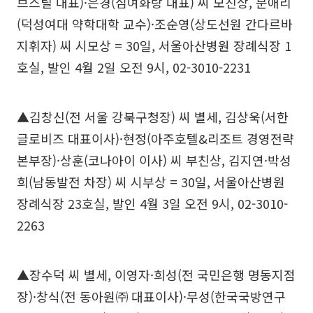
브스틸 대표)·은경(심여화랑 대표) 씨 모친상, 문애리
(덕성여대 약학대학 교수)·조순영(상도선원 간다르바
지휘자) 씨 시모상 = 30일, 서울아산병원 장례식장 1
호실, 발인 4월 2일 오전 9시, 02-3010-2231
▲김창신(전 서울 강북구청장) 씨 별세, 김상욱(서한
글로비즈 대표이사)·현정(아주호텔&리조트 경영전략
본부장)·상훈(코나아이 이사) 씨 부친상, 김지연·박성
희(남동발전 차장) 씨 시부상 = 30일, 서울아산병원
장례식장 23호실, 발인 4월 3일 오전 9시, 02-3010-
2263
▲장수덕 씨 별세, 이영자·희성(전 국민은행 명동지점
장)·창식(전 동아원㈜ 대표이사)·무성(한국국방연구