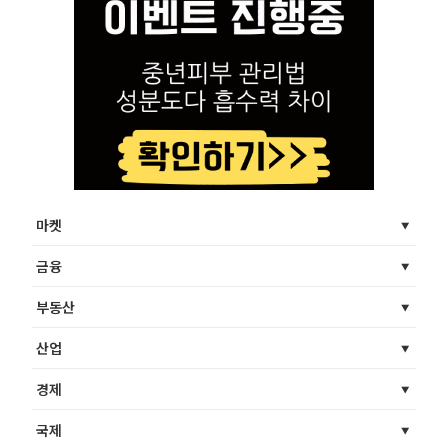
마켓
금융
부동산
산업
경제
국제