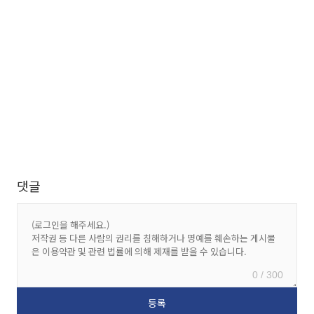
댓글
0 / 300