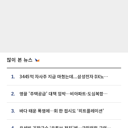
많이 본 뉴스
3445억 자사주 지급 마쳤는데...삼성전자 DX노조, 뒤늦은 '떼쓰기 집회'
1.
영끌 '주택공급' 대책 임박⋯비아파트·도심복합까지 총동원
2.
바다 태운 폭염에…회 한 접시도 ‘히트플레이션’
3.
우성빈 기장군수 ‘유튜브 정치’에…국민의힘 군의원들 집단 반발