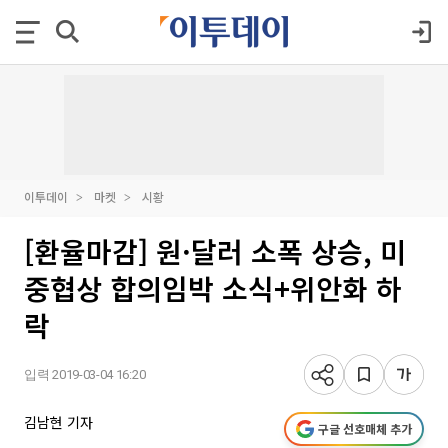
이투데이
마켓
시황
[환율마감] 원·달러 소폭 상승, 미
중협상 합의임박 소식+위안화 하
락
입력 2019-03-04 16:20
김남현 기자
구글 선호매체 추가