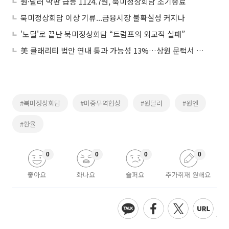
원·달러 막판 급등 1124.7원, 북미정상회담 조기종료
북미정상회담 이상 기류...금융시장 불확실성 커지나
'노딜'로 끝난 북미정상회담 “트럼프의 외교적 실패”
美 클래리티 법안 연내 통과 가능성 13%…상원 문턱서 제동
#북미정상회담
#미중무역협상
#원달러
#원엔
#환율
0
0
0
0
좋아요
화나요
슬퍼요
추가취재 원해요