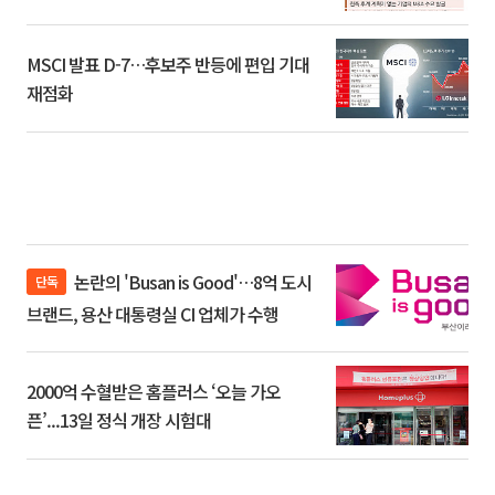
환]
MSCI 발표 D-7…후보주 반등에 편입 기대
재점화
논란의 'Busan is Good'…8억 도시
단독
브랜드, 용산 대통령실 CI 업체가 수행
2000억 수혈받은 홈플러스 ‘오늘 가오
픈’...13일 정식 개장 시험대