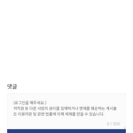
댓글
0 / 300