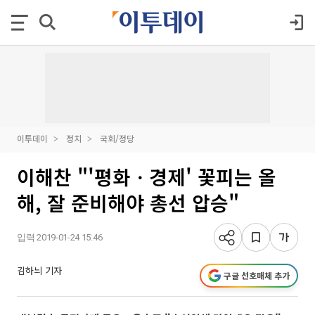
이투데이
정치
국회/정당
이해찬 "'평화ㆍ경제' 꽃피는 올
해, 잘 준비해야 총선 압승"
입력 2019-01-24 15:46
김하늬 기자
구글 선호매체 추가