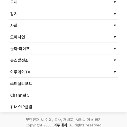
국제
정치
사회
오피니언
문화·라이프
뉴스발전소
이투데이TV
스페셜리포트
Channel 5
위너스IR클럽
무단전재 및 수집, 복사, 재배포, AI학습 이용 금지
Copyright 2006.
이투데이
. All rights reserved