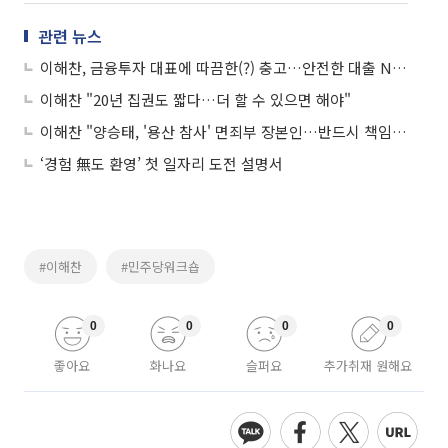
관련 뉴스
이해찬, 금융투자 대표에 따끔한(?) 충고…안전한 대출 NO, 모험적 투자 YES
이해찬 "20년 집권도 짧다…더 할 수 있으면 해야"
이해찬 "양승태, '용산 참사' 면죄부 장본인…반드시 책임 물어야"
‘경험 無도 환영’ 첫 일자리 도전 설명서
#이해찬
#민주당워크숍
0
0
0
0
좋아요
화나요
슬퍼요
추가취재 원해요