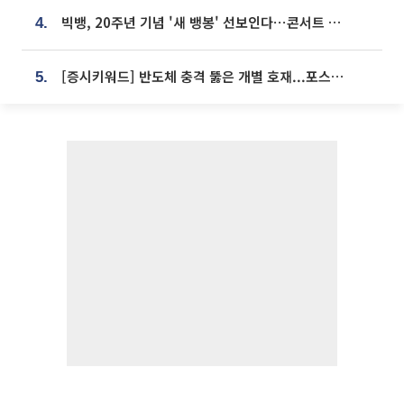
빅뱅, 20주년 기념 '새 뱅봉' 선보인다⋯콘서트 앞두고 팝업 개최
4.
[증시키워드] 반도체 충격 뚫은 개별 호재...포스코퓨처엠·에코프로·한화솔루션 '눈길'
5.