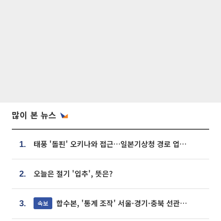
많이 본 뉴스
태풍 '돌핀' 오키나와 접근…일본기상청 경로 업데이트
1.
오늘은 절기 '입추', 뜻은?
2.
합수본, '통계 조작' 서울·경기·충북 선관위 등 추가 압수수색
속보
3.