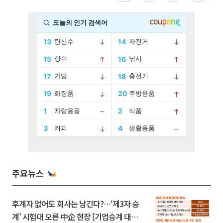
주요뉴스
후계자 없어도 회사는 남긴다?…‘제3자 승
계’ 시험대 오른 中企 현장 [기업승계 대전