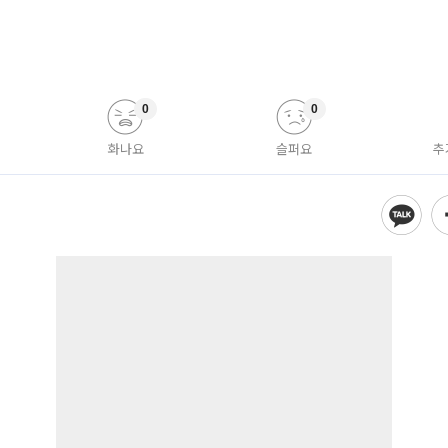
0
0
화나요
슬퍼요
추