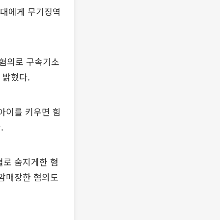
0대에게 무기징역
 혐의로 구속기소
 밝혔다.
 아이를 키우면 힘
.
혈로 숨지게한 혐
 암매장한 혐의도