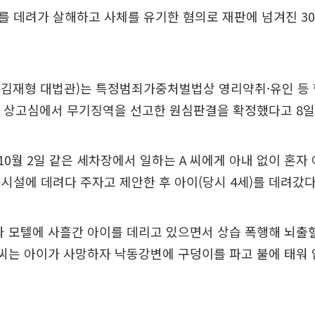
를 데려가 살해하고 사체를 유기한 혐의로 재판에 넘겨진 3
심 김재형 대법관)는 특정범죄가중처벌법상 영리약취·유인 등
씨의 상고심에서 무기징역을 선고한 원심판결을 확정했다고 8일
년 10월 2일 같은 세차장에서 일하는 A 씨에게 아내 없이 혼자
시설에 데려다 주자고 제안한 후 아이(당시 4세)를 데려갔다
과 모텔에 사흘간 아이를 데리고 있으면서 상습 폭행해 뇌출
 씨는 아이가 사망하자 낙동강변에 구덩이를 파고 불에 태워