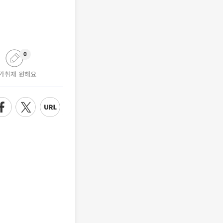
0
가취재 원해요