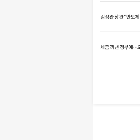
김정관 장관 “반도체
세금 꺼낸 정부에…오