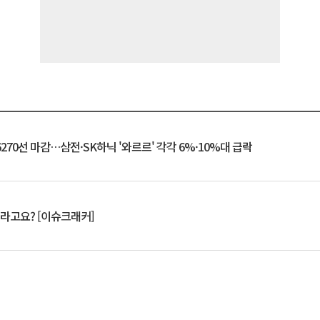
6270선 마감…삼전·SK하닉 '와르르' 각각 6%·10%대 급락
 깨라고요? [이슈크래커]