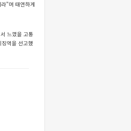
내라"며 태연하게
면서 느꼈을 고통
기징역을 선고했