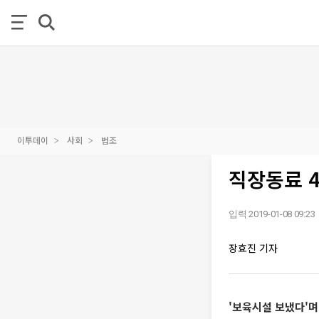
이투데이
사회
법조
직장동료 4
입력 2019-01-08 09:23
장효진 기자
'보육시설 보냈다'