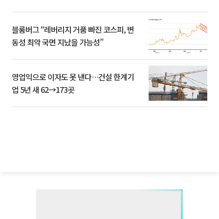
블룸버그 “레버리지 거품 빠진 코스피, 변
동성 최악 국면 지났을 가능성”
영업익으로 이자도 못 낸다…건설 한계기
업 5년 새 62→173곳