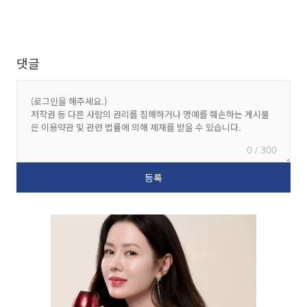
댓글
0 / 300