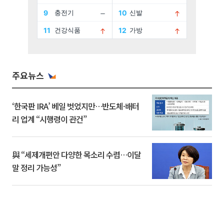
주요뉴스
‘한국판 IRA’ 베일 벗었지만…반도체·배터
리 업계 “시행령이 관건”
與 “세제개편안 다양한 목소리 수렴…이달
말 정리 가능성”