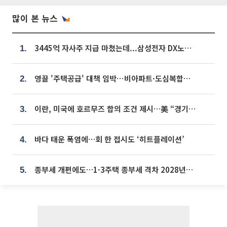
많이 본 뉴스
3445억 자사주 지급 마쳤는데...삼성전자 DX노조, 뒤늦은 '떼쓰기 집회'
1.
영끌 '주택공급' 대책 임박⋯비아파트·도심복합까지 총동원
2.
이란, 미국에 호르무즈 합의 조건 제시…美 “경기 아직 안 끝나” [종합]
3.
바다 태운 폭염에…회 한 접시도 ‘히트플레이션’
4.
종부세 개편에도…1·3주택 종부세 격차 2028년부터 확대
5.