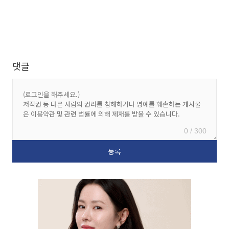
댓글
0 / 300