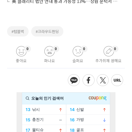
美 클래리티 법안 연내 통과 가능성 13%…상원 문턱서 제동
#텀블벅
#크라우드펀딩
0
0
0
0
좋아요
화나요
슬퍼요
추가취재 원해요