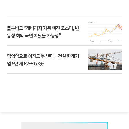
블룸버그 “레버리지 거품 빠진 코스피, 변
동성 최악 국면 지났을 가능성”
영업익으로 이자도 못 낸다…건설 한계기
업 5년 새 62→173곳