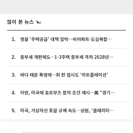
많이 본 뉴스
영끌 '주택공급' 대책 임박⋯비아파트·도심복합까지 총동원
1.
종부세 개편에도…1·3주택 종부세 격차 2028년부터 확대
2.
바다 태운 폭염에…회 한 접시도 ‘히트플레이션’
3.
이란, 미국에 호르무즈 합의 조건 제시…美 “경기 아직 안 끝나” [종합]
4.
미국, 가상자산 포괄 규제 속도…상원, ‘클래리티법’ 9월 절차투표 추진
5.