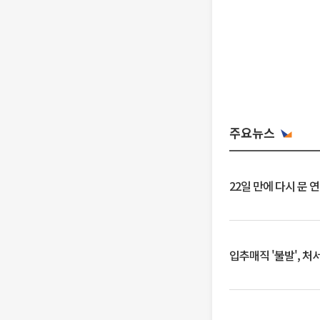
주요뉴스
22일 만에 다시 문 
입추매직 '불발', 처