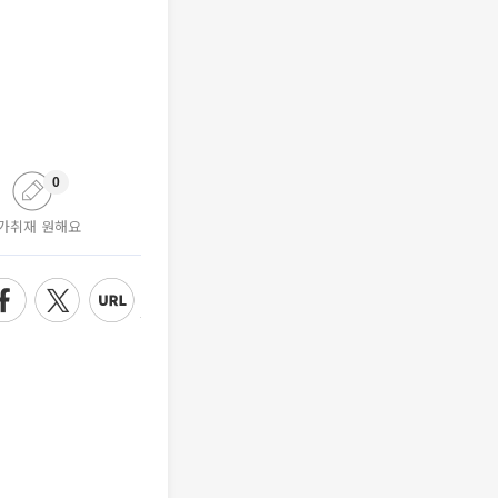
0
가취재 원해요