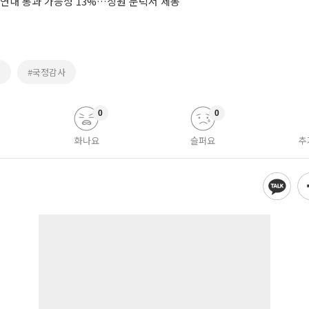
 연내 통과 가능성 13%…상원 문턱서 제동
감
#국정감사
0
0
화나요
슬퍼요
추