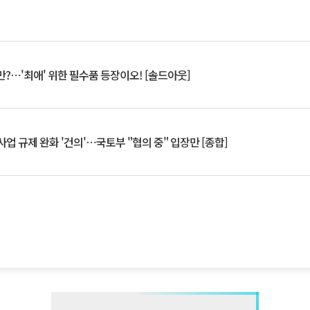
?⋯'최애' 위한 필수품 등장이오! [솔드아웃]
업 규제 완화 '건의'⋯국토부 "협의 중" 입장만 [종합]