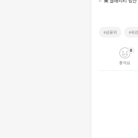
美 클래리티 법안
#금융위
#국
0
좋아요