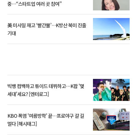
중…“스타트업 여러 곳 참여”
美 미사일 재고 ‘빨간불’…K방산 북미 진출
기대
빅뱅 컴백하고 튜이드 데뷔하고⋯K팝 '몇
세대'세요? [엔터로그]
KBO 폭염 '여름방학' 끝…프로야구 갈 길
멀다 [해시태그]