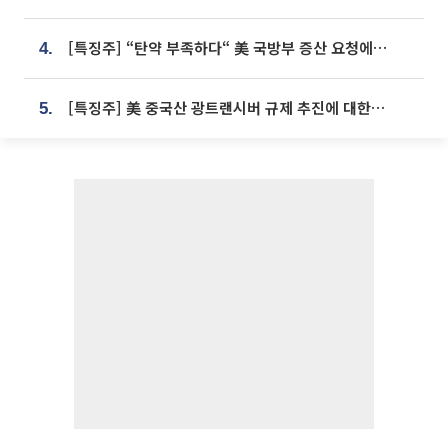
[특징주] “탄약 부족하다“ 美 국방부 증산 요청에⋯국내 방산주 급등세
4.
[특징주] 美 중국산 광트랜시버 규제 추진에 대한광통신 등 광통신株 강세
5.