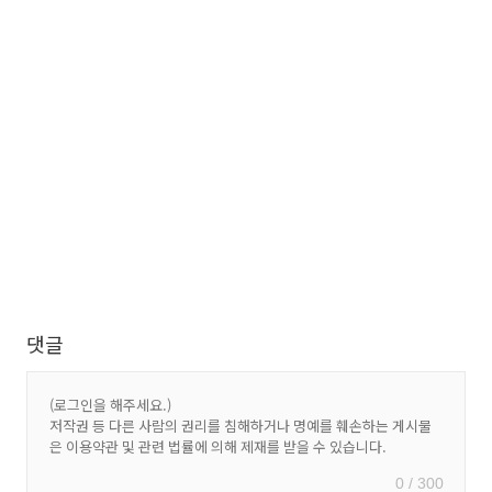
댓글
0 / 300