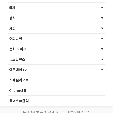
국제
정치
사회
오피니언
문화·라이프
뉴스발전소
이투데이TV
스페셜리포트
Channel 5
위너스IR클럽
무단전재 및 수집, 복사, 재배포, AI학습 이용 금지