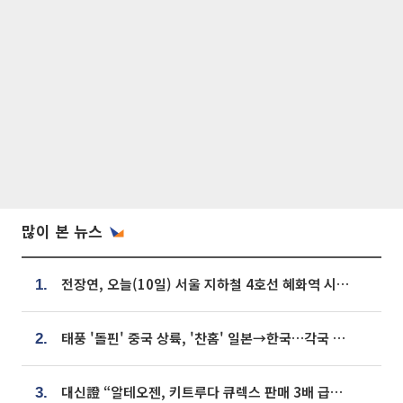
많이 본 뉴스
전장연, 오늘(10일) 서울 지하철 4호선 혜화역 시위…1호선 용산역 무정차
1.
태풍 '돌핀' 중국 상륙, '찬홈' 일본→한국…각국 기상청 예상 경로는?
2.
대신證 “알테오젠, 키트루다 큐렉스 판매 3배 급증…목표가 41만원 상향”
3.