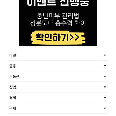
마켓
금융
부동산
산업
경제
국제