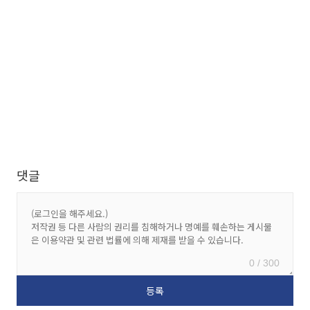
댓글
0 / 300