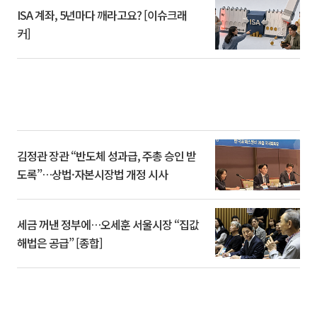
ISA 계좌, 5년마다 깨라고요? [이슈크래
커]
김정관 장관 “반도체 성과급, 주총 승인 받
도록”…상법·자본시장법 개정 시사
세금 꺼낸 정부에…오세훈 서울시장 “집값
해법은 공급” [종합]