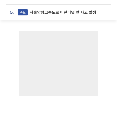
서울양양고속도로 이천터널 앞 사고 발생
속보
5.