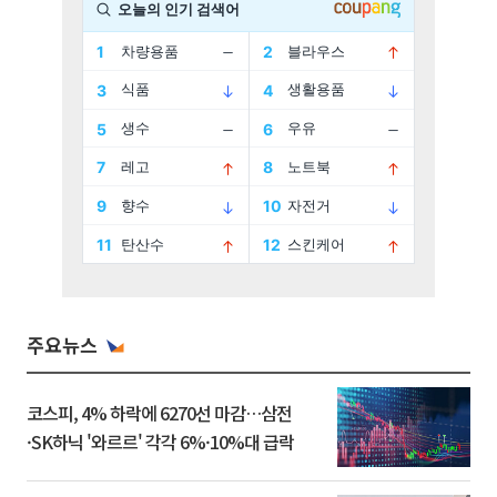
주요뉴스
코스피, 4% 하락에 6270선 마감…삼전
·SK하닉 '와르르' 각각 6%·10%대 급락