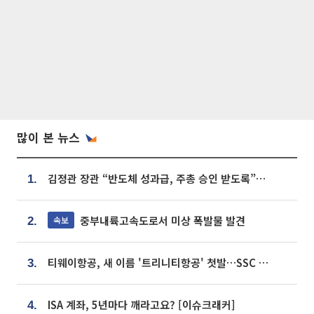
많이 본 뉴스
김정관 장관 “반도체 성과급, 주총 승인 받도록”…상법·자본시장법 개정 시사
1.
중부내륙고속도로서 미상 폭발물 발견
속보
2.
티웨이항공, 새 이름 '트리니티항공' 첫발…SSC 전략 본격화
3.
ISA 계좌, 5년마다 깨라고요? [이슈크래커]
4.