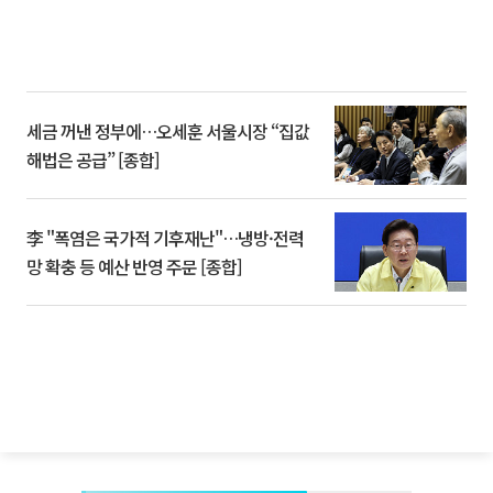
세금 꺼낸 정부에…오세훈 서울시장 “집값
해법은 공급” [종합]
李 "폭염은 국가적 기후재난"…냉방·전력
망 확충 등 예산 반영 주문 [종합]