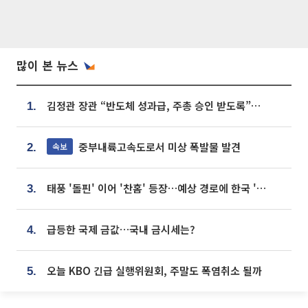
많이 본 뉴스
김정관 장관 “반도체 성과급, 주총 승인 받도록”…상법·자본시장법 개정 시사
1.
중부내륙고속도로서 미상 폭발물 발견
속보
2.
태풍 '돌핀' 이어 '찬홈' 등장…예상 경로에 한국 '한숨'
3.
급등한 국제 금값…국내 금시세는?
4.
오늘 KBO 긴급 실행위원회, 주말도 폭염취소 될까
5.