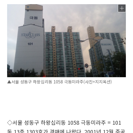
▲서울 성동구 하왕십리동 1058 극동미라주(사진=지지옥션)
◇서울 성동구 하왕십리동 1058 극동미라주 = 101
동 13층 1303호가 경매에 나왔다. 2001년 12월 준공