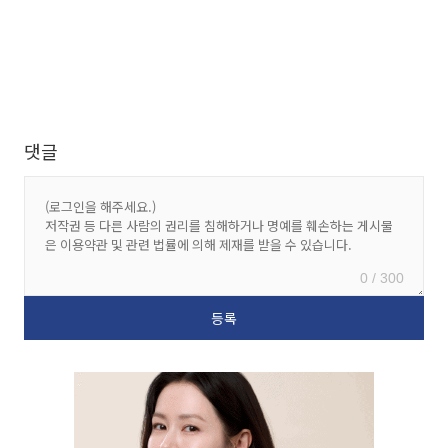
댓글
0 / 300