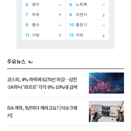
주요뉴스
코스피, 4% 하락에 6270선 마감…삼전
·SK하닉 '와르르' 각각 6%·10%대 급락
ISA 계좌, 5년마다 깨라고요? [이슈크래
커]