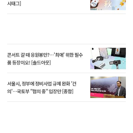
시태그]
콘서트 갈 때 응원봉만?⋯'최애' 위한 필수
품 등장이오! [솔드아웃]
서울시, 정부에 정비사업 규제 완화 '건
의'⋯국토부 "협의 중" 입장만 [종합]