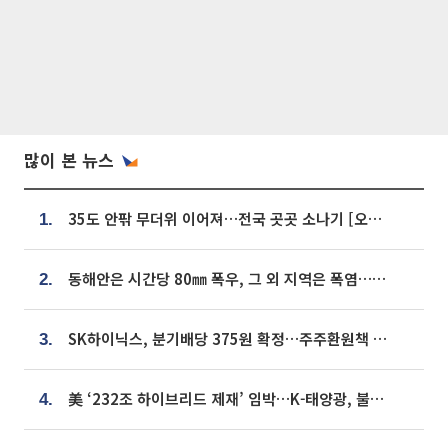
많이 본 뉴스
35도 안팎 무더위 이어져…전국 곳곳 소나기 [오늘 날씨]
1.
동해안은 시간당 80㎜ 폭우, 그 외 지역은 폭염…‘극과 극 날씨’
2.
SK하이닉스, 분기배당 375원 확정…주주환원책 9월로 앞당겨 발표
3.
美 ‘232조 하이브리드 제재’ 임박…K-태양광, 불확실성 털고 날개 다나
4.