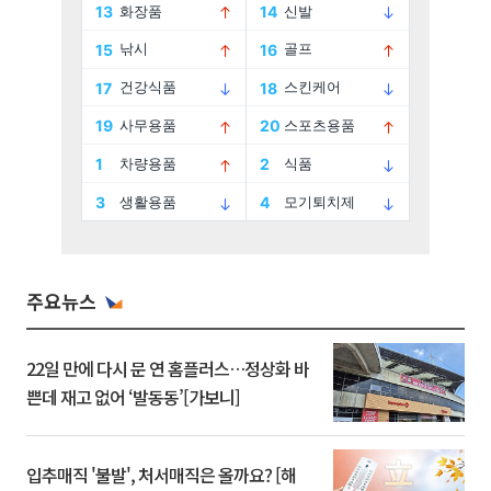
주요뉴스
22일 만에 다시 문 연 홈플러스…정상화 바
쁜데 재고 없어 ‘발동동’[가보니]
입추매직 '불발', 처서매직은 올까요? [해