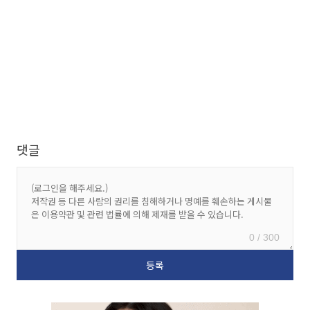
댓글
0 / 300