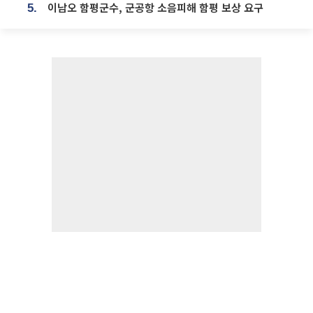
이남오 함평군수, 군공항 소음피해 함평 보상 요구
5.