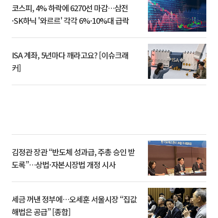
코스피, 4% 하락에 6270선 마감…삼전
·SK하닉 '와르르' 각각 6%·10%대 급락
ISA 계좌, 5년마다 깨라고요? [이슈크래
커]
김정관 장관 “반도체 성과급, 주총 승인 받
도록”…상법·자본시장법 개정 시사
세금 꺼낸 정부에…오세훈 서울시장 “집값
해법은 공급” [종합]