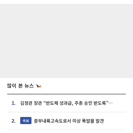
많이 본 뉴스
김정관 장관 “반도체 성과급, 주총 승인 받도록”…상법·자본시장법 개정 시사
1.
중부내륙고속도로서 미상 폭발물 발견
속보
2.