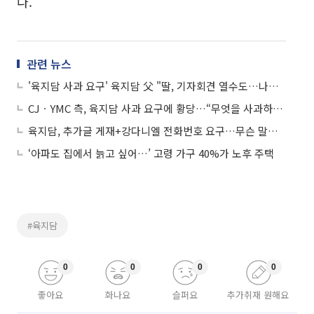
다.
관련 뉴스
'육지담 사과 요구' 육지담 父 "딸, 기자회견 열수도…나도 할말 많아"
CJㆍYMC 측, 육지담 사과 요구에 황당…“무엇을 사과하길 원하는지 모르겠다”
육지담, 추가글 게재+강다니엘 전화번호 요구…무슨 말이 하고 싶은걸까?
‘아파도 집에서 늙고 싶어…’ 고령 가구 40%가 노후 주택
#육지담
0
0
0
0
좋아요
화나요
슬퍼요
추가취재 원해요