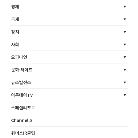
경제
국제
정치
사회
오피니언
문화·라이프
뉴스발전소
이투데이TV
스페셜리포트
Channel 5
위너스IR클럽