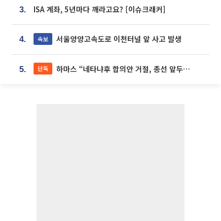
ISA 계좌, 5년마다 깨라고요? [이슈크래커]
3.
서울양양고속도로 이천터널 앞 사고 발생
속보
4.
하마스 “네타냐후 합의안 거절, 총선 앞두고 시간 끌기”
단독
5.