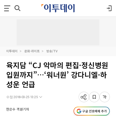
이투데이
문화·라이프
방송/TV
육지담 “CJ 악마의 편집·정신병원
입원까지”…‘워너원’ 강다니엘·하
성운 언급
수정 2018-03-25 13:25
한은수 객원기자
구글 선호매체 추가