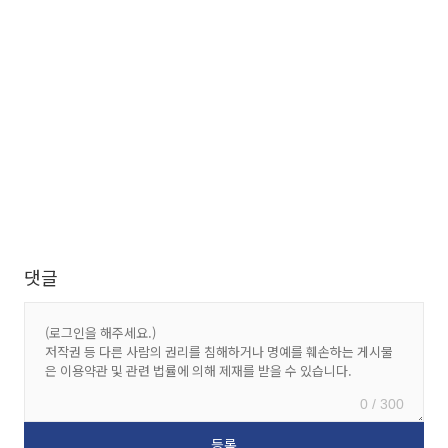
댓글
0 / 300