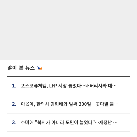
많이 본 뉴스
포스코퓨처엠, LFP 시장 뚫었다…배터리사와 대규모 장기 공급 합의
1.
아옳이, 한의사 김형배와 벌써 200일⋯꽃다발 들고 "프러포즈 아냐"
2.
추미애 "복지가 아니라 도민이 늘었다"…재정난 책임론 정면돌파
3.