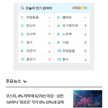
주요뉴스
코스피, 4% 하락에 6270선 마감…삼전
·SK하닉 '와르르' 각각 6%·10%대 급락