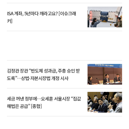
ISA 계좌, 5년마다 깨라고요? [이슈크래
커]
김정관 장관 “반도체 성과급, 주총 승인 받
도록”…상법·자본시장법 개정 시사
세금 꺼낸 정부에…오세훈 서울시장 “집값
해법은 공급” [종합]