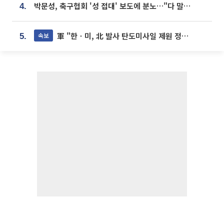
박문성, 축구협회 '성 접대' 보도에 분노…"다 말아먹으려고 작정했나"
4.
軍 "한ㆍ미, 北 발사 탄도미사일 제원 정밀분석 중"
속보
5.