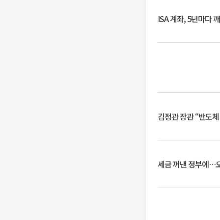
ISA 계좌, 5년마다
김정관 장관 “반도체
세금 꺼낸 정부에…오