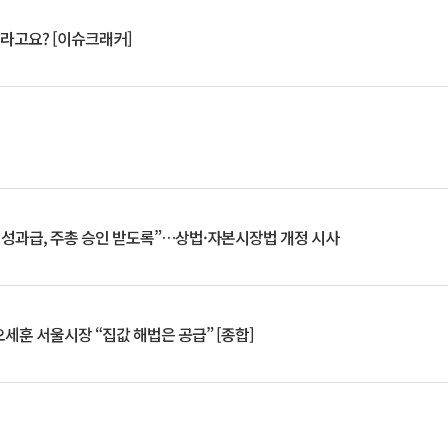
 깨라고요? [이슈크래커]
 성과급, 주총 승인 받도록”…상법·자본시장법 개정 시사
세훈 서울시장 “집값 해법은 공급” [종합]