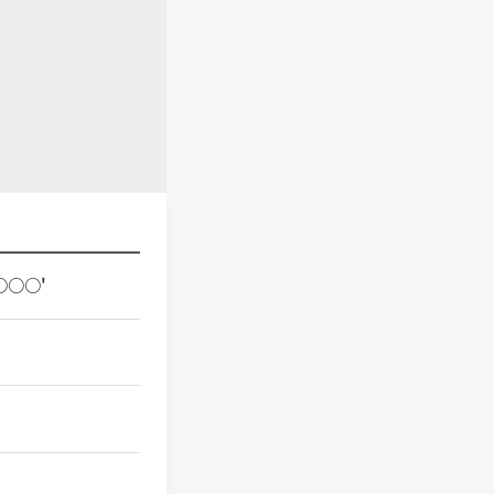
○○○○'