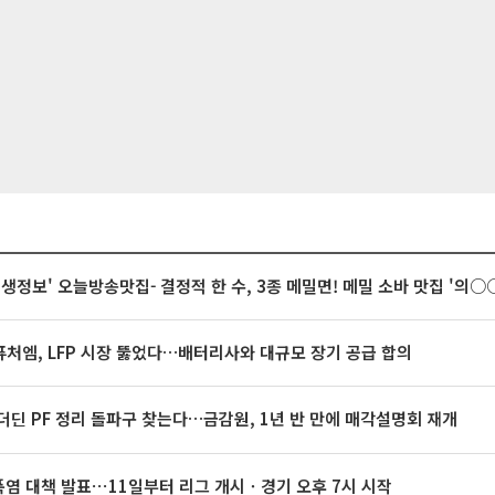
 생생정보' 오늘방송맛집- 결정적 한 수, 3종 메밀면! 메밀 소바 맛집 '의
처엠, LFP 시장 뚫었다…배터리사와 대규모 장기 공급 합의
더딘 PF 정리 돌파구 찾는다…금감원, 1년 반 만에 매각설명회 재개
 폭염 대책 발표⋯11일부터 리그 개시ㆍ경기 오후 7시 시작