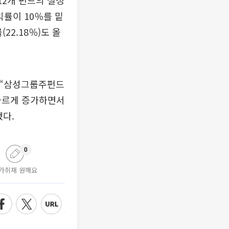
12개 펀드의 설정
익률이 10％를 밑
22.18％)도 올
 “삼성그룹주펀드
가파르게 증가하면서
다.
0
가취재 원해요