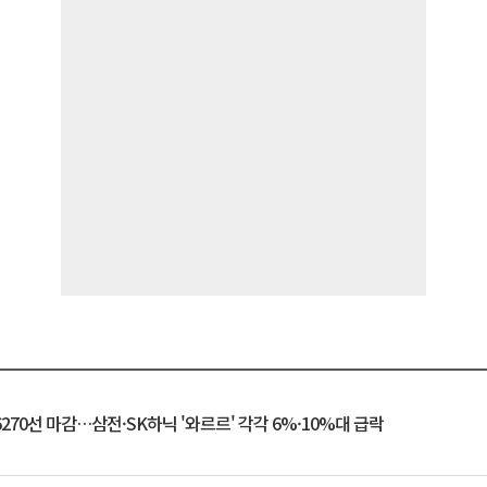
6270선 마감…삼전·SK하닉 '와르르' 각각 6%·10%대 급락