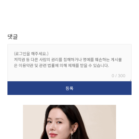
댓글
0 / 300