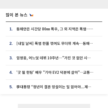
많이 본 뉴스
동해안은 시간당 80㎜ 폭우, 그 외 지역은 폭염…‘극과 극 날씨’
1.
[내일 날씨] 폭염 한풀 꺾여도 무더위 계속⋯동해안 이틀 연속 비
2.
임영웅, 어느덧 데뷔 10주년⋯"가진 것 없던 시절, 내 앞엔 20명의 팬뿐"
3.
'굿 윌 헌팅' 배우 "기아 EV2 덕분에 살아"…교통사고 후 안전성 극찬
4.
李대통령 “청년이 결혼 망설이는 일 없어야...제도상 불이익 조사”
5.