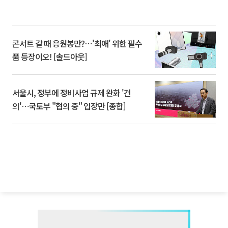
콘서트 갈 때 응원봉만?⋯'최애' 위한 필수
품 등장이오! [솔드아웃]
서울시, 정부에 정비사업 규제 완화 '건
의'⋯국토부 "협의 중" 입장만 [종합]