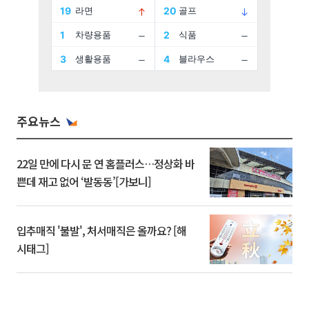
주요뉴스
22일 만에 다시 문 연 홈플러스…정상화 바
쁜데 재고 없어 ‘발동동’[가보니]
입추매직 '불발', 처서매직은 올까요? [해
시태그]