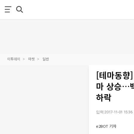
이투데이
마켓
일반
[테마동향] 
마 상승…백
하락
입력 2017-11-01 15:36
e2BOT 기자