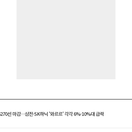
6270선 마감…삼전·SK하닉 '와르르' 각각 6%·10%대 급락