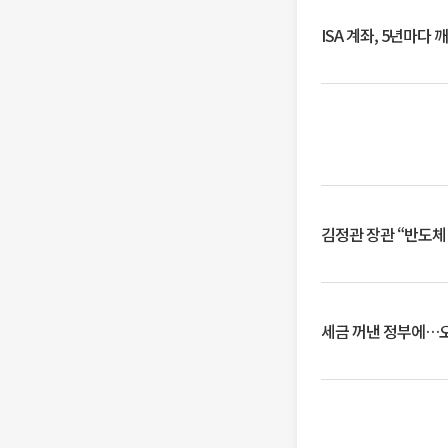
ISA 계좌, 5년마다
김정관 장관 “반도체
세금 꺼낸 정부에…오