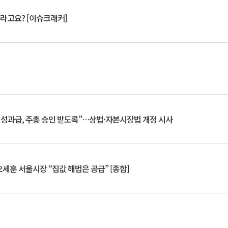
 깨라고요? [이슈크래커]
 성과급, 주총 승인 받도록”…상법·자본시장법 개정 시사
세훈 서울시장 “집값 해법은 공급” [종합]