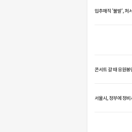
입추매직 '불발', 처
콘서트 갈 때 응원봉만
서울시, 정부에 정비사