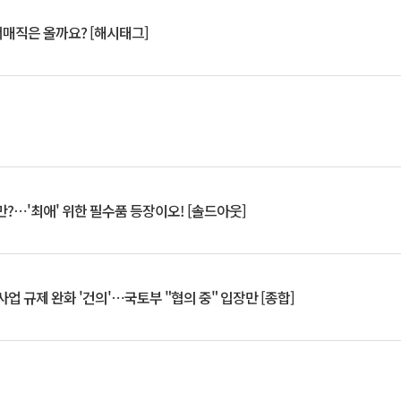
서매직은 올까요? [해시태그]
?⋯'최애' 위한 필수품 등장이오! [솔드아웃]
업 규제 완화 '건의'⋯국토부 "협의 중" 입장만 [종합]