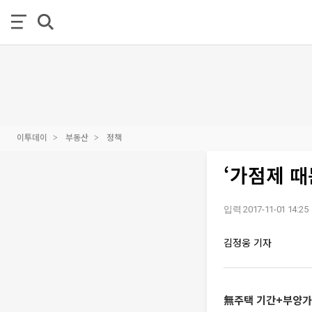
이투데이
부동산
정책
‘가점제 때
입력 2017-11-01 14:25
김정웅 기자
無주택 기간+부양가족