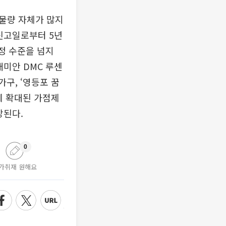
물량 자체가 많지
신고일로부터 5년
정 수준을 넘지
래미안 DMC 루센
가구, ‘영등포 꿈
에 확대된 가점제
망된다.
0
가취재 원해요