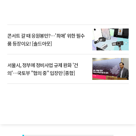
콘서트 갈 때 응원봉만?⋯'최애' 위한 필수
품 등장이오! [솔드아웃]
서울시, 정부에 정비사업 규제 완화 '건
의'⋯국토부 "협의 중" 입장만 [종합]