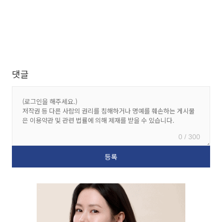
댓글
0 / 300