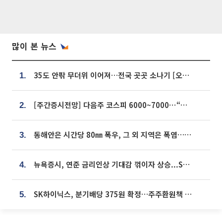
많이 본 뉴스
35도 안팎 무더위 이어져…전국 곳곳 소나기 [오늘 날씨]
1.
[주간증시전망] 다음주 코스피 6000~7000⋯“外人 수급은 정책이 변수”
2.
동해안은 시간당 80㎜ 폭우, 그 외 지역은 폭염…‘극과 극 날씨’
3.
뉴욕증시, 연준 금리인상 기대감 꺾이자 상승...S&P500 사상 최고치 [종합]
4.
SK하이닉스, 분기배당 375원 확정…주주환원책 9월로 앞당겨 발표
5.