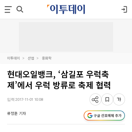
이투데이
산업
중화학
현대오일뱅크, ‘삼길포 우럭축
제’에서 우럭 방류로 축제 협력
입력 2017-11-01 10:08
류정훈 기자
구글 선호매체 추가