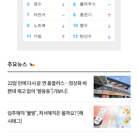
주요뉴스
22일 만에 다시 문 연 홈플러스…정상화 바
쁜데 재고 없어 ‘발동동’[가보니]
입추매직 '불발', 처서매직은 올까요? [해
시태그]