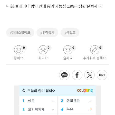
美 클래리티 법안 연내 통과 가능성 13%…상원 문턱서 제동
#현대오일뱅크
#우럭축제
#삼길포
0
0
0
0
좋아요
화나요
슬퍼요
추가취재 원해요