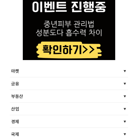
마켓
금융
부동산
산업
경제
국제