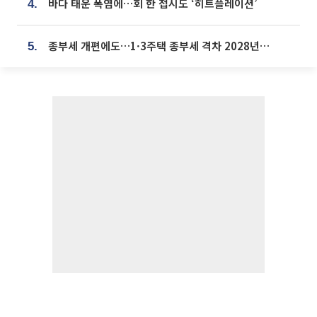
바다 태운 폭염에…회 한 접시도 ‘히트플레이션’
4.
종부세 개편에도…1·3주택 종부세 격차 2028년부터 확대
5.