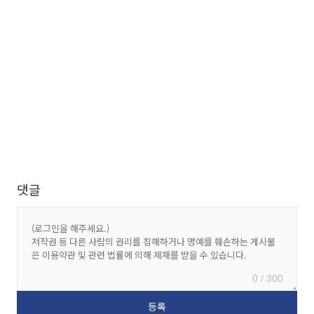
댓글
0 / 300