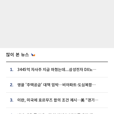
많이 본 뉴스
3445억 자사주 지급 마쳤는데...삼성전자 DX노조, 뒤늦은 '떼쓰기 집회'
1.
영끌 '주택공급' 대책 임박⋯비아파트·도심복합까지 총동원
2.
이란, 미국에 호르무즈 합의 조건 제시…美 “경기 아직 안 끝나” [종합]
3.