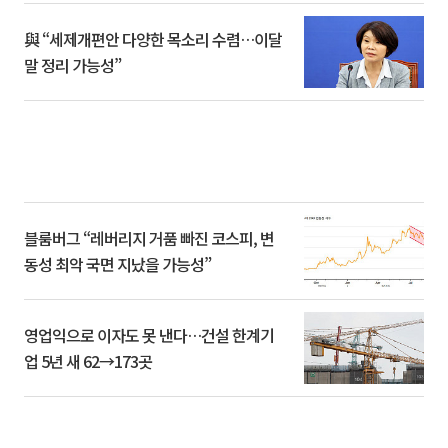
與 “세제개편안 다양한 목소리 수렴…이달
말 정리 가능성”
블룸버그 “레버리지 거품 빠진 코스피, 변
동성 최악 국면 지났을 가능성”
영업익으로 이자도 못 낸다…건설 한계기
업 5년 새 62→173곳