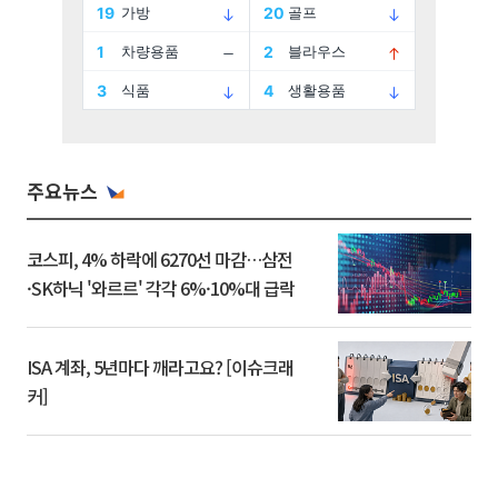
주요뉴스
코스피, 4% 하락에 6270선 마감…삼전
·SK하닉 '와르르' 각각 6%·10%대 급락
ISA 계좌, 5년마다 깨라고요? [이슈크래
커]