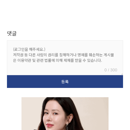
댓글
0 / 300