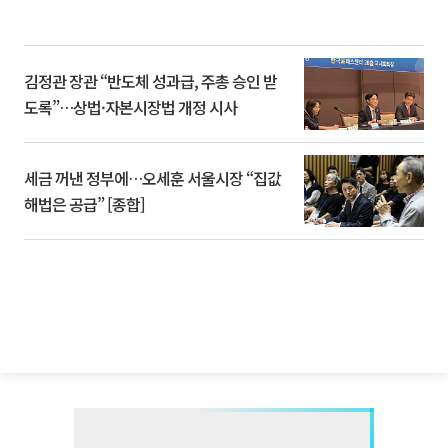
김정관 장관 “반도체 성과급, 주총 승인 받
도록”…상법·자본시장법 개정 시사
세금 꺼낸 정부에…오세훈 서울시장 “집값
해법은 공급” [종합]