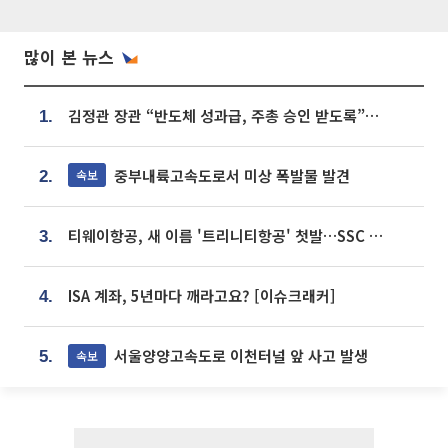
많이 본 뉴스
김정관 장관 “반도체 성과급, 주총 승인 받도록”…상법·자본시장법 개정 시사
1.
중부내륙고속도로서 미상 폭발물 발견
속보
2.
티웨이항공, 새 이름 '트리니티항공' 첫발…SSC 전략 본격화
3.
ISA 계좌, 5년마다 깨라고요? [이슈크래커]
4.
서울양양고속도로 이천터널 앞 사고 발생
속보
5.