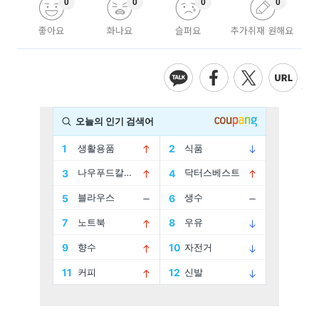
0
0
0
0
좋아요
화나요
슬퍼요
추가취재 원해요