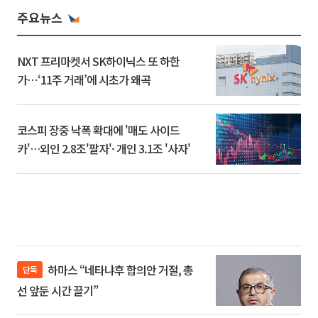
주요뉴스
NXT 프리마켓서 SK하이닉스 또 하한
가⋯‘11주 거래’에 시초가 왜곡
코스피 장중 낙폭 확대에 '매도 사이드
카'…외인 2.8조'팔자'· 개인 3.1조 '사자'
하마스 “네타냐후 합의안 거절, 총
단독
선 앞둔 시간 끌기”