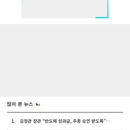
많이 본 뉴스
김정관 장관 “반도체 성과급, 주총 승인 받도록”…상법·자본시장법 개정 시사
1.