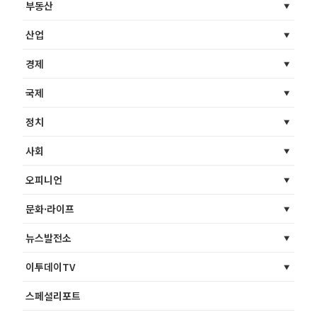
부동산
산업
경제
국제
정치
사회
오피니언
문화·라이프
뉴스발전소
이투데이TV
스페셜리포트