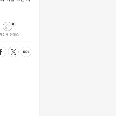
0
가취재 원해요