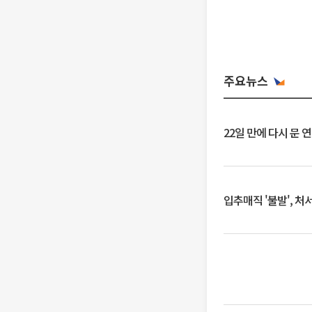
주요뉴스
22일 만에 다시 문 
입추매직 '불발', 처