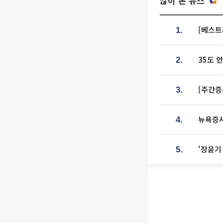
많이 본 뉴스
[베스트
1.
35도 
2.
[주간증
3.
뉴욕증시
4.
'장윤기
5.