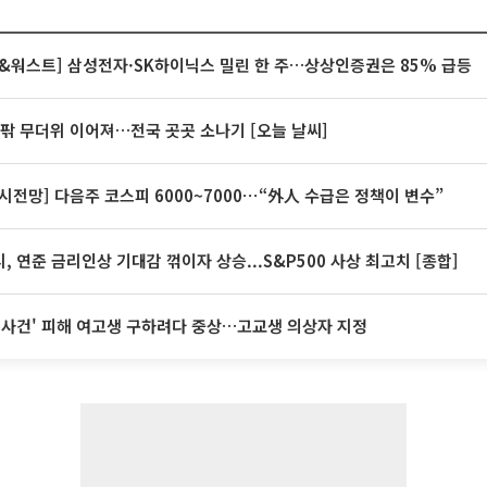
&워스트] 삼성전자·SK하이닉스 밀린 한 주…상상인증권은 85% 급등
안팎 무더위 이어져…전국 곳곳 소나기 [오늘 날씨]
시전망] 다음주 코스피 6000~7000⋯“外人 수급은 정책이 변수”
, 연준 금리인상 기대감 꺾이자 상승...S&P500 사상 최고치 [종합]
 사건' 피해 여고생 구하려다 중상…고교생 의상자 지정