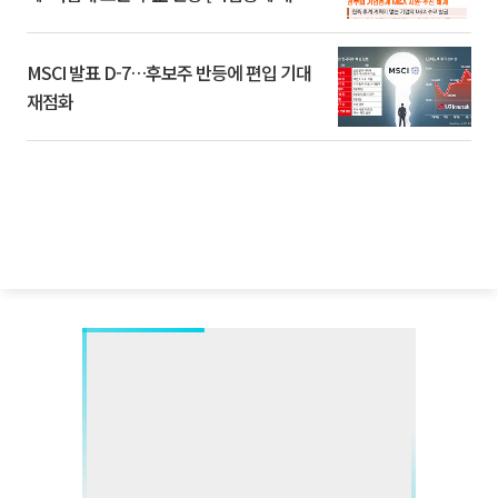
환]
MSCI 발표 D-7…후보주 반등에 편입 기대
재점화