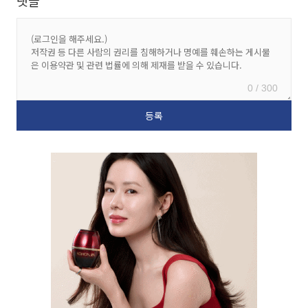
댓글
0 / 300