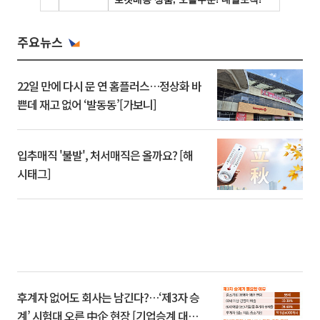
주요뉴스
22일 만에 다시 문 연 홈플러스…정상화 바
쁜데 재고 없어 ‘발동동’[가보니]
입추매직 '불발', 처서매직은 올까요? [해
시태그]
후계자 없어도 회사는 남긴다?…‘제3자 승
계’ 시험대 오른 中企 현장 [기업승계 대전