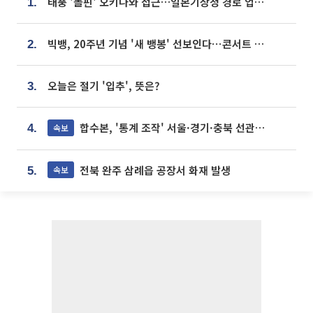
태풍 '돌핀' 오키나와 접근…일본기상청 경로 업데이트
1.
빅뱅, 20주년 기념 '새 뱅봉' 선보인다⋯콘서트 앞두고 팝업 개최
2.
오늘은 절기 '입추', 뜻은?
3.
합수본, '통계 조작' 서울·경기·충북 선관위 등 추가 압수수색
속보
4.
전북 완주 삼례읍 공장서 화재 발생
속보
5.