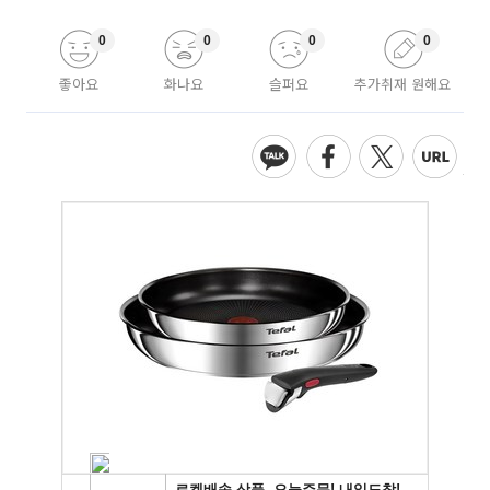
0
0
0
0
좋아요
화나요
슬퍼요
추가취재 원해요