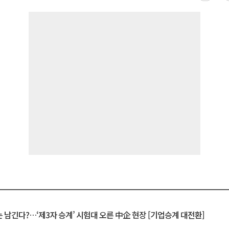
 남긴다?…‘제3자 승계’ 시험대 오른 中企 현장 [기업승계 대전환]