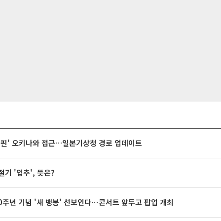
돌핀' 오키나와 접근…일본기상청 경로 업데이트
절기 '입추', 뜻은?
20주년 기념 '새 뱅봉' 선보인다⋯콘서트 앞두고 팝업 개최