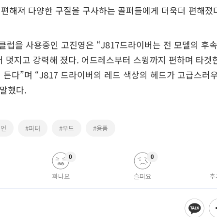
 편해져 다양한 구질을 구사하는 골퍼들에게 더욱더 편해졌다
럽을 사용중인 고진영은 “J817드라이버는 전 모델의 후
더 멋지고 강력해 졌다. 어드레스부터 스윙까지 편하며 타겟
 든다”며 “J817 드라이버의 레드 색상의 헤드가 고급스
 말했다.
이언
#퍼터
#우드
#용품
0
0
화나요
슬퍼요
추