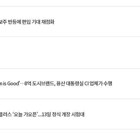
후보주 반등에 편입 기대 재점화
an is Good'…8억 도시브랜드, 용산 대통령실 CI 업체가 수행
플러스 ‘오늘 가오픈’...13일 정식 개장 시험대