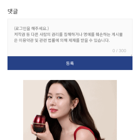
댓글
0 / 300