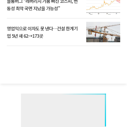
블룸버그 “레버리지 거품 빠진 코스피, 변
동성 최악 국면 지났을 가능성”
영업익으로 이자도 못 낸다…건설 한계기
업 5년 새 62→173곳