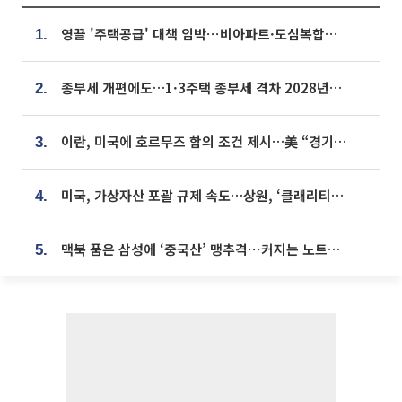
영끌 '주택공급' 대책 임박⋯비아파트·도심복합까지 총동원
1.
종부세 개편에도…1·3주택 종부세 격차 2028년부터 확대
2.
이란, 미국에 호르무즈 합의 조건 제시…美 “경기 아직 안 끝나” [종합]
3.
미국, 가상자산 포괄 규제 속도…상원, ‘클래리티법’ 9월 절차투표 추진
4.
맥북 품은 삼성에 ‘중국산’ 맹추격⋯커지는 노트북 OLED 시장
5.